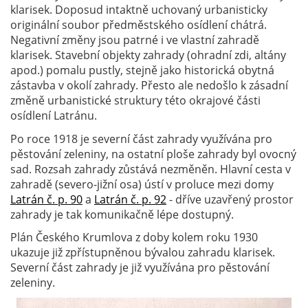
klarisek. Doposud intaktně uchovaný urbanisticky
originální soubor předměstského osídlení chátrá.
Negativní změny jsou patrné i ve vlastní zahradě
klarisek. Stavební objekty zahrady (ohradní zdi, altány
apod.) pomalu pustly, stejně jako historická obytná
zástavba v okolí zahrady. Přesto ale nedošlo k zásadní
změně urbanistické struktury této okrajové části
osídlení Latránu.
Po roce 1918 je severní část zahrady využívána pro
pěstování zeleniny, na ostatní ploše zahrady byl ovocný
sad. Rozsah zahrady zůstává nezměněn. Hlavní cesta v
zahradě (severo-jižní osa) ústí v proluce mezi domy
Latrán č. p. 90
a
Latrán č. p. 92
- dříve uzavřený prostor
zahrady je tak komunikačně lépe dostupný.
Plán Českého Krumlova z doby kolem roku 1930
ukazuje již zpřístupněnou bývalou zahradu klarisek.
Severní část zahrady je již využívána pro pěstování
zeleniny.