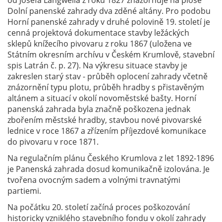
od Josefa Langweila z roku 1827 znázorňuje na ploše
Dolní panenské zahrady dva zděné altány. Pro podobu
Horní panenské zahrady v druhé polovině 19. století je
cenná projektová dokumentace stavby ležáckých
sklepů knížecího pivovaru z roku 1867 (uložena ve
Státním okresním archívu v Českém Krumlově, stavební
spis Latrán č. p. 27). Na výkresu situace stavby je
zakreslen starý stav - průběh oplocení zahrady včetně
znázornění typu plotu, průběh hradby s přistavěným
altánem a situací v okolí novoměstské bašty. Horní
panenská zahrada byla značně poškozena jednak
zbořením městské hradby, stavbou nové pivovarské
lednice v roce 1867 a zřízením příjezdové komunikace
do pivovaru v roce 1871.
Na regulačním plánu Českého Krumlova z let 1892-1896
je Panenská zahrada dosud komunikačně izolována. Je
tvořena ovocným sadem a volnými travnatými
partiemi.
Na počátku 20. století začíná proces poškozování
historicky vzniklého stavebního fondu v okolí zahrady