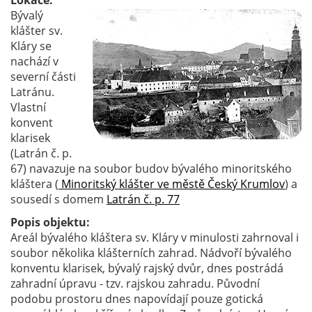
Lokace:
Bývalý
klášter sv.
Kláry se
nachází v
severní části
Latránu.
Vlastní
konvent
klarisek
(Latrán č. p.
67) navazuje na soubor budov bývalého minoritského
kláštera (
Minoritský klášter ve městě Český Krumlov
) a
sousedí s domem
Latrán č. p. 77
Popis objektu:
Areál bývalého kláštera sv. Kláry v minulosti zahrnoval i
soubor několika klášterních zahrad. Nádvoří bývalého
konventu klarisek, bývalý rajský dvůr, dnes postrádá
zahradní úpravu - tzv. rajskou zahradu. Původní
podobu prostoru dnes napovídají pouze gotická