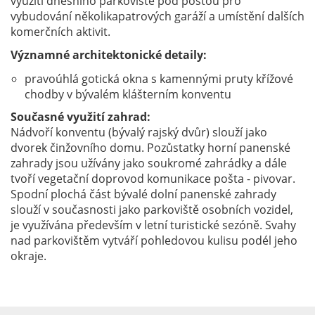
využití dnešního parkoviště pod poštou pro
vybudování několikapatrových garáží a umístění dalších
komerčních aktivit.
Významné architektonické detaily:
pravoúhlá gotická okna s kamennými pruty křížové
chodby v bývalém klášterním konventu
Současné využití zahrad:
Nádvoří konventu (bývalý rajský dvůr) slouží jako
dvorek činžovního domu. Pozůstatky horní panenské
zahrady jsou užívány jako soukromé zahrádky a dále
tvoří vegetační doprovod komunikace pošta - pivovar.
Spodní plochá část bývalé dolní panenské zahrady
slouží v současnosti jako parkoviště osobních vozidel,
je využívána především v letní turistické sezóně. Svahy
nad parkovištěm vytváří pohledovou kulisu podél jeho
okraje.