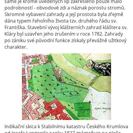
samé je kromě uvedených lip zakresleno pouze málo
podrobností - obvodové zdi a náznak porostu stromů.
Skromné vybavení zahrady a její prostota byla zřejmě
dána typem řeholního života tzv. druhého řádu sv.
Františka. Stavební vývoj klášterních zahrad kláštera sv.
Kláry byl uzavřen jeho zrušením v roce 1782. Zahrady
po zániku své původní funkce získaly převážně užitkový
charakter.
Indikační skica k Stabilnímu katastru Českého Krumlova