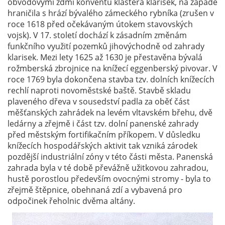
obvodovými zdmi konventu kláštera klarisek, na západě
hraničila s hrází bývalého zámeckého rybníka (zrušen v
roce 1618 před očekávaným útokem stavovských
vojsk). V 17. století dochází k zásadním změnám
funkčního využití pozemků jihovýchodně od zahrady
klarisek. Mezi lety 1625 až 1630 je přestavěna bývalá
rožmberská zbrojnice na knížecí eggenberský pivovar. V
roce 1769 byla dokončena stavba tzv. dolních knížecích
rechlí naproti novoměstské baště. Stavbě skladu
plaveného dřeva v sousedství padla za oběť část
měšťanských zahrádek na levém vltavském břehu, dvě
ledárny a zřejmě i část tzv. dolní panenské zahrady
před městským fortifikačním příkopem. V důsledku
knížecích hospodářských aktivit tak vzniká zárodek
pozdější industriální zóny v této části města. Panenská
zahrada byla v té době převážně užitkovou zahradou,
hustě porostlou především ovocnými stromy - byla to
zřejmě štěpnice, obehnaná zdí a vybavená pro
odpočinek řeholnic dvěma altány.