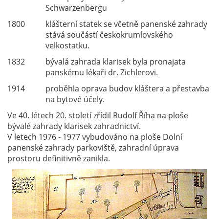
Schwarzenbergu
1800
klášterní statek se včetně panenské zahrady
stává součástí českokrumlovského
velkostatku.
1832
bývalá zahrada klarisek byla pronajata
panskému lékaři dr. Zichlerovi.
1914
proběhla oprava budov kláštera a přestavba
na bytové účely.
Ve 40. létech 20. století zřídil Rudolf Říha na ploše
bývalé zahrady klarisek zahradnictví.
V letech 1976 - 1977 vybudováno na ploše Dolní
panenské zahrady parkoviště, zahradní úprava
prostoru definitivně zanikla.