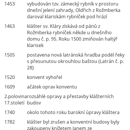
1453
vybudován tzv. zámecký rybník v prostoru
dnešní jelení zahrady, Oldřich z Rožmberka
daroval klariskám rybníček pod hrází
1463
klášter sv. Kláry získává od pánů z
Rožmberka rybníček někde u dnešního
domu č. p. 95. Roku 1500 zmiňován haltýř
klarisek
1505
postavena nová latránská hradba podél řeky
s přesunutou okrouhlou baštou (Latrán č. p.
28}
1520
konvent vyhořel
1609
ačátek oprav konventu
2.polovina
rozsáhlé opravy a přestavby klášterních
17.století
budov
1740
okolo tohoto roku barokní úpravy kláštera
1782
klášter byl zrušen a konventní budovy byly
zakoupeny knížetem Janem ze