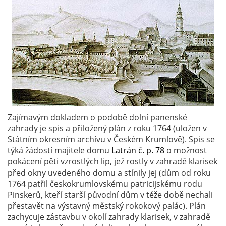
Zajímavým dokladem o podobě dolní panenské
zahrady je spis a přiložený plán z roku 1764 (uložen v
Státním okresním archívu v Českém Krumlově). Spis se
týká žádostí majitele domu
Latrán č. p. 78
o možnost
pokácení pěti vzrostlých lip, jež rostly v zahradě klarisek
před okny uvedeného domu a stínily jej (dům od roku
1764 patřil českokrumlovskému patricijskému rodu
Pinskerů, kteří starší původní dům v téže době nechali
přestavět na výstavný městský rokokový palác). Plán
zachycuje zástavbu v okolí zahrady klarisek, v zahradě