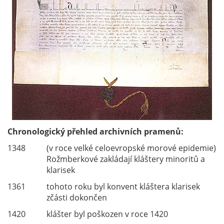
Chronologický přehled archivních pramenů:
1348
(v roce velké celoevropské morové epidemie)
Rožmberkové zakládají kláštery minoritů a
klarisek
1361
tohoto roku byl konvent kláštera klarisek
zčásti dokončen
1420
klášter byl poškozen v roce 1420