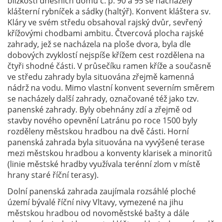
blízkosti dnešních domu č. p. 90 a 95 se nacházely
klášterní rybníček a sádky (haltýř). Konvent kláštera sv.
Kláry ve svém středu obsahoval rajský dvůr, sevřený
křížovými chodbami ambitu. Čtvercová plocha rajské
zahrady, jež se nacházela na ploše dvora, byla dle
dobových zvyklostí nejspíše křížem cest rozdělena na
čtyři shodné části. V průsečíku ramen kříže a současně
ve středu zahrady byla situována zřejmě kamenná
nádrž na vodu. Mimo vlastní konvent severním směrem
se nacházely další zahrady, označované též jako tzv.
panenské zahrady. Byly obehnány zdí a zřejmě od
stavby nového opevnění Latránu po roce 1500 byly
rozděleny městskou hradbou na dvě části. Horní
panenská zahrada byla situována na vyvýšené terase
mezi městskou hradbou a konventy klarisek a minoritů
(linie městské hradby využívala terénní zlom v místě
hrany staré říční terasy).
Dolní panenská zahrada zaujímala rozsáhlé ploché
území bývalé říční nivy Vltavy, vymezené na jihu
městskou hradbou od novoměstské bašty a dále