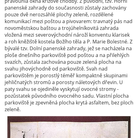
pravoúhlá okna křížové chodby. Z původní, tzv. Horní
panenské zahrady do současnosti zůstaly zachovány
pouze dvě nerozsáhlé plochy zeleně, rozdělené
komunikací mezi poštou a pivovarem: travnatý pás nad
novoměstskou baštou a trojúhelníkovitá zahrada
vložená mezi severovýchodní nároží konventu klarisek
a roh kněžiště kostela Božího těla a P. Marie Bolestné. Z
bývalé tzv. Dolní panenské zahrady, jež se nacházela na
ploše dnešního parkoviště pod poštou a na přilehlých
svazích, zůstala zachována pouze zelená plocha na
svahu jihovýchodně od parkoviště. Svah nad
parkovištěm je porostlý téměř kompaktně skupinami
jehličnatých stromů a porosty náletových dřevin. U
paty svahu se ojediněle vyskytují ovocné stromy -
pozůstatek původního ovocného sadu. Vlastní plocha
parkoviště je zpevněná plocha krytá asfaltem, bez ploch
zeleně.