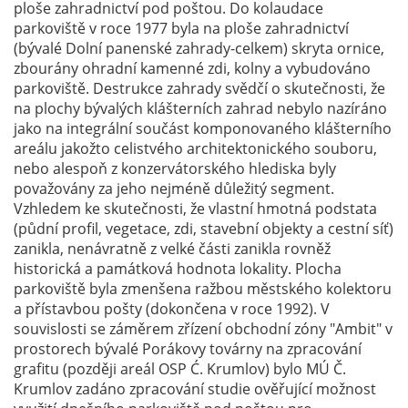
ploše zahradnictví pod poštou. Do kolaudace
parkoviště v roce 1977 byla na ploše zahradnictví
(bývalé Dolní panenské zahrady-celkem) skryta ornice,
zbourány ohradní kamenné zdi, kolny a vybudováno
parkoviště. Destrukce zahrady svědčí o skutečnosti, že
na plochy bývalých klášterních zahrad nebylo nazíráno
jako na integrální součást komponovaného klášterního
areálu jakožto celistvého architektonického souboru,
nebo alespoň z konzervátorského hlediska byly
považovány za jeho nejméně důležitý segment.
Vzhledem ke skutečnosti, že vlastní hmotná podstata
(půdní profil, vegetace, zdi, stavební objekty a cestní síť)
zanikla, nenávratně z velké části zanikla rovněž
historická a památková hodnota lokality. Plocha
parkoviště byla zmenšena ražbou městského kolektoru
a přístavbou pošty (dokončena v roce 1992). V
souvislosti se záměrem zřízení obchodní zóny "Ambit" v
prostorech bývalé Porákovy továrny na zpracování
grafitu (později areál OSP Ć. Krumlov) bylo MÚ Č.
Krumlov zadáno zpracování studie ověřující možnost