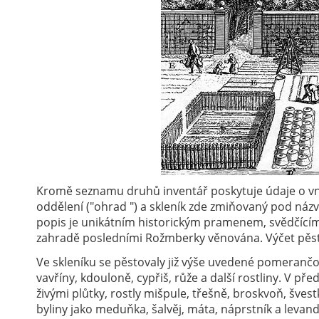
Kromě seznamu druhů inventář poskytuje údaje o vni
oddělení ("ohrad ") a skleník zde zmiňovaný pod ná
popis je unikátním historickým pramenem, svědčícím 
zahradě posledními Rožmberky věnována. Výčet pěs
Ve skleníku se pěstovaly již výše uvedené pomerančovn
vavříny, kdouloně, cypřiš, růže a další rostliny. V 
živými plůtky, rostly mišpule, třešně, broskvoň, švestky
byliny jako meduňka, šalvěj, máta, náprstník a levandu