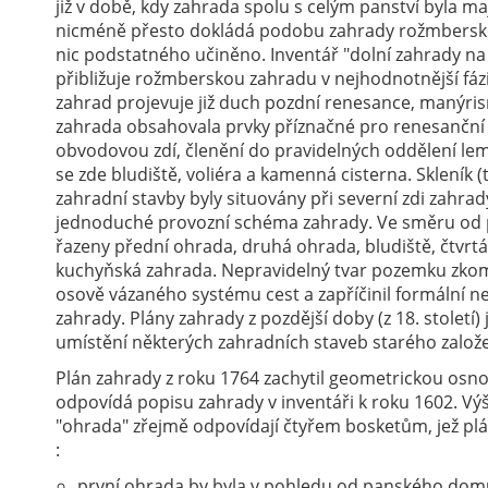
již v době, kdy zahrada spolu s celým panství byla maj
nicméně přesto dokládá podobu zahrady rožmberské -
nic podstatného učiněno. Inventář "dolní zahrady n
přibližuje rožmberskou zahradu v nejhodnotnější fázi 
zahrad projevuje již duch pozdní renesance, manýris
zahrada obsahovala prvky příznačné pro renesanční z
obvodovou zdí, členění do pravidelných oddělení le
se zde bludiště, voliéra a kamenná cisterna. Skleník (t
zahradní stavby byly situovány při severní zdi zahrad
jednoduché provozní schéma zahrady. Ve směru od
řazeny přední ohrada, druhá ohrada, bludiště, čtvrtá
kuchyňská zahrada. Nepravidelný tvar pozemku zkom
osově vázaného systému cest a zapříčinil formální 
zahrady. Plány zahrady z pozdější doby (z 18. století)
umístění některých zahradních staveb starého založe
Plán zahrady z roku 1764 zachytil geometrickou osno
odpovídá popisu zahrady v inventáři k roku 1602. Výš
"ohrada" zřejmě odpovídají čtyřem bosketům, jež p
:
první ohrada by byla v pohledu od panského domu