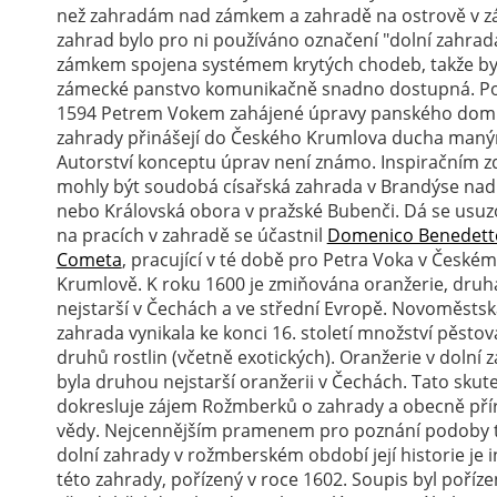
než zahradám nad zámkem a zahradě na ostrově v zá
zahrad bylo pro ni používáno označení "dolní zahra
zámkem spojena systémem krytých chodeb, takže by
zámecké panstvo komunikačně snadno dostupná. Po
1594 Petrem Vokem zahájené úpravy panského dom
zahrady přinášejí do Českého Krumlova ducha maný
Autorství konceptu úprav není známo. Inspiračním 
mohly být soudobá císařská zahrada v Brandýse na
nebo Královská obora v pražské Bubenči. Dá se usuzo
na pracích v zahradě se účastnil
Domenico Benedett
Cometa
, pracující v té době pro Petra Voka v Českém
Krumlově. K roku 1600 je zmiňována oranžerie, druh
nejstarší v Čechách a ve střední Evropě. Novoměstsk
zahrada vynikala ke konci 16. století množství pěsto
druhů rostlin (včetně exotických). Oranžerie v dolní 
byla druhou nejstarší oranžerii v Čechách. Tato skut
dokresluje zájem Rožmberků o zahrady a obecně pří
vědy. Nejcennějším pramenem pro poznání podoby t
dolní zahrady v rožmberském období její historie je 
této zahrady, pořízený v roce 1602. Soupis byl poříze