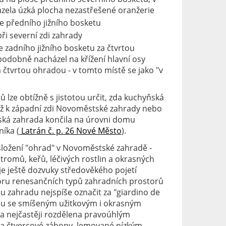
házela úzká plocha nezastřešené oranžerie
 předního jižního bosketu
při severní zdi zahrady
 zadního jižního bosketu za čtvrtou
odobně nacházel na křížení hlavní osy
a čtvrtou ohradou - v tomto místě se jako "v
ů lze obtížně s jistotou určit, zda kuchyňská
až k západní zdi Novoměstské zahrady nebo
ká zahrada končila na úrovni domu
íka (
Latrán č. p. 26 Nové Město
).
ložení "ohrad" v Novoměstské zahradě -
romů, keřů, léčivých rostlin a okrasných
uje ještě dozvuky středověkého pojetí
oru renesančních typů zahradních prostorů
 zahradu nejspíše označit za "giardino de
adu se smíšeným užitkovým i okrasným
a nejčastěji rozdělena pravoúhlým
a čtvercové záhony, lemované nízkým