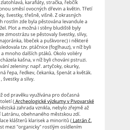
 zlatohlavá, karafiáty, stračka, řebčík
bnou směsí ovocných dřevin a květin. Třetí
y, švestky, třešně, višně. Z okrasných
ch rostlin zde byla pěstována levandule a
žel. Plot a možná i stěny bludiště byly
e zimostrázu se pěstovaly švestky, slívy,
, majoránka, libeček a puškvorec) i některé
edovala tzv. ptáčnice (foglhauz), v níž byli
ly a mnoho dalších ptáků. Okolo voliéry
acházela kašna, v níž byli chováni pstruzi.
vání zeleniny: např. artyčoky, okurky,
ená řepa, ředkev, čekanka, špenát a květák.
 švestky a slívy.
již od pravěku využívána pro dočasná
oletí (
Archeologické výzkumy v Pivovarské
městská zahrada vznikla, nebylo zřejmě až
ní Latránu, obehnaného městskou zdí.
ce klášterů klarisek a minoritů (
Latrán č.
st mezi "organicky" rostlým osídlením