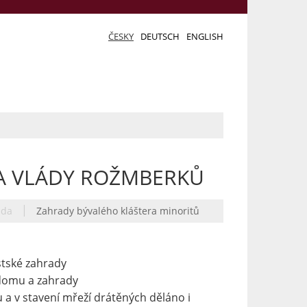
ČESKY
DEUTSCH
ENGLISH
A VLÁDY ROŽMBERKŮ
|
ada
Zahrady bývalého kláštera minoritů
tské zahrady
domu a zahrady
 a v stavení mřeží drátěných děláno i