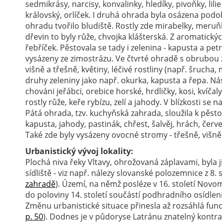
sedmikrásy, narcisy, konvalinky, hledíky, pivoňky, lilie
královský, orlíček. I druhá ohrada byla osázena podo
ohradu tvořilo bludiště. Rostly zde mirabelky, meruňk
dřevin to byly růže, chvojka klášterská. Z aromatický
řebříček. Pěstovala se tady i zelenina - kapusta a petr
vysázeny ze zimostrázu. Ve čtvrté ohradě s obrubou z
višně a třešně, květiny, léčivé rostliny (např. šrucha
druhy zeleniny jako např. okurka, kapusta a řepa. Násl
chováni jeřábci, orebice horské, hrdličky, kosi, kvíča
rostly růže, keře rybízu, zelí a jahody. V blízkosti se n
Pátá ohrada, tzv. kuchyňská zahrada, sloužila k pěsto
kapusta, jahody, pastinák, chřest, šalvěj, hrách, červ
Také zde byly vysázeny ovocné stromy - třešně, višně ,
Urbanistický vývoj lokality:
Plochá niva řeky Vltavy, ohrožovaná záplavami, byla 
sídliště - viz např. nálezy slovanské polozemnice z 8. st
zahradě
). Území, na němž posléze v 16. století Novo
do poloviny 14. století součástí podhradního osídle
Změnu urbanistické situace přinesla až rozsáhlá funda
p. 50
). Dodnes je v půdoryse Latránu znatelný kontra