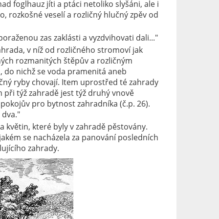
oglhauz jíti a ptáci netoliko slyšáni, ale i
o, rozkošné veselí a rozličný hlučný zpěv od
aženou zas zaklásti a vyzdvihovati dali..."
rada, v níž od rozličného stromoví jak
iných rozmanitých štěpův a rozličným
ři, do nichž se voda pramenitá aneb
ičný ryby chovají. Item uprostřed té zahrady
při týž zahradě jest týž druhý vnově
okojův pro bytnost zahradníka (č.p. 26).
 dva."
a květin, které byly v zahradě pěstovány.
v jakém se nacházela za panování posledních
lujícího zahrady.