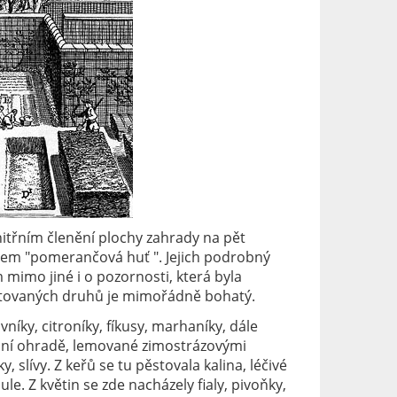
třním členění plochy zahrady na pět
zvem "pomerančová huť ". Jejich podrobný
mimo jiné i o pozornosti, která byla
tovaných druhů je mimořádně bohatý.
íky, citroníky, fíkusy, marhaníky, dále
přední ohradě, lemované zimostrázovými
, slívy. Z keřů se tu pěstovala kalina, léčivé
le. Z květin se zde nacházely fialy, pivoňky,