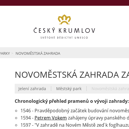
PARKY
NOVOMĚSTSKÁ ZAHRADA
NOVOMĚSTSKÁ ZAHRADA Z
|
|
Jelení zahrada
Městský park
Novoměstská zahr
Chronologický přehled pramenů o vývoji zahrady:
1546 - Pravděpodobný začátek budování novoměs
1594 -
Petrem Vokem
zahájeny úpravy panského 
1597 - "V zahradě na Novém Městě zeď k foglhauzu