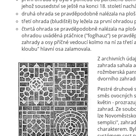
jehož sousedství se ještě na konci 18. století nac
druhá ohrada se pravděpodobně nalézala na ploše
třetí ohrada (bludiště) by ležela za první ohradou 
čtvrtá ohrada se pravděpodobně nalézala na ploše
ohradou uváděná ptáčnice ("foglhauz") se pravděp
zahrady a osy příčné vedoucí kolmo na ní za třetí 
kloubu" hlavní osa zalamovala.
Z archivních údaj
zahrada sahala 
rožmberská pans
dvorního zahradn
Pestré druhové s
směs ovocných st
květin - prozraz
zahrad. Ze soub
lze Novoměstskou
semplici", zahr
charakterem. Byl
systémem cest n