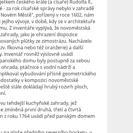
etkem českého krále (a císaře) Rudolfa II.,
 za rok císařské správy nebylo v zahradě
a Novém Městě", pořízený v roce 1602, nám
jejího vývoje, v době, kdy se v architektuře
mu. Z inventáře vyplývá, že novoměstská
ahrady, jako je ohrazení dispozice
movaných plůtky ze zimostrázu. Nacházelo
zv. fíkovna nebo též oranžerie) a další
y. Inventář rovněž výslovně uvádí
 panského domu byly postupně za sebou
 ohrada, ptáčnice s vodní nádrží a
plikoval vybudování přísně geometrického
nedostatky v kompozici novoměstské
 ještě stále dokládají hrubý rozvrh ploch,
ní.
vu tehdejší kuchyňské zahrady, jež
e zmíněná první druhá, třetí a čtvrtá
lán z roku 1764 uvádí před panským domem
 na ploše předního severního bosketu, v