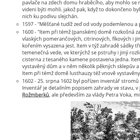
pavlače na zdech domu hraběcího, aby mohlo se nad f
videni býti mohli. jakož pak, když to dokončeno byl
nich ku podivu slejchán.
1597 - "Měšťané tudíž zeď od vody podemlenou a por
1600 - "Item při témž (panském) domě rozkošná zah
vlaských pomerančových, citrinových, fíkových i j
kořením vysazena jest. Item v týž zahradě sádky t
temenečná vede, ve kterýchž se pstruhy i jiný rozl
cisterna z tesaného kamene postavena jedna. Item 
vystavěný dům a v něm několik pěkných sklepův a p
Item při témž domě lusthauzy též vnově vystavěny
1602 - 25. srpna 1602 byl pořízen inventář stromů 
Inventář je detailním popisem zahrady ve stavu, 
Rožmberků
, ale především za vlády Petra Voka, mi