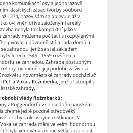
edené komunikační osy a jednorázově
ěním klasických zásad tvorby souboru
 až 1374, název sám se objevuje až v
átku ovlivněn dříve založenými areály
ástavba nebyla tak kompaktní jako v
 zahrady můžeme počítat i s rozptýlenými
ního pivovaru původně stála řada domů a
 se zahradou, jenž se stal základem
 byl v letech 1546 - 1559 rozšířen a
endorfu se zahradou. Zahrada postupným
zlohy, nicméně o její podobě za života
 K rozkvětu novoměstské zahrady dochází až
ím
Petra Voka z Rožmberka
, jenž přistoupil v
městské zahrady.
v období vlády Rožmberků:
 Anny z Roggendorfu v sousedním panském
a zřejmě ještě pozdně středověký
ové plochy s okrasnými rostlinami. V
 Voka se zahrada mění ve velmi hodnotnou
tě byla věnována zřejmě větší pozornost