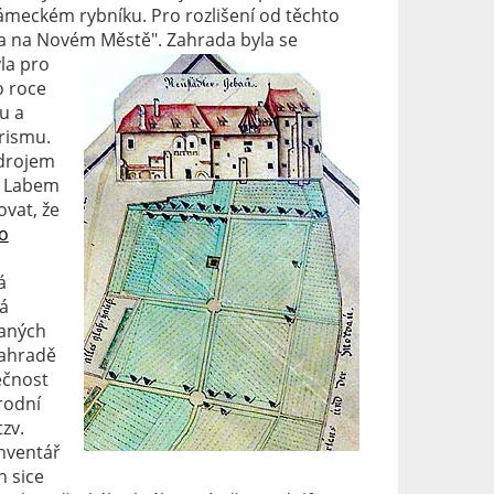
meckém rybníku. Pro rozlišení od těchto
da na Novém Městě".
Zahrada byla se
la pro
 roce
u a
rismu.
zdrojem
d Labem
vat, že
o
á
á
vaných
zahradě
ečnost
rodní
zv.
inventář
n sice