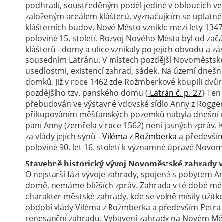
podhradí, soustředěným podél jediné v obloucích v
založeným areálem klášterů, vyznačujícím se uplatn
klášterních budov. Nové Město vzniklo mezi lety 1347
polovině 15. století. Rozvoj Nového Města byl od zač
klášterů - domy a ulice vznikaly po jejich obvodu a z
sousedním Latránu. V místech pozdější Novoměstské
usedlostmi, existencí zahrad, sádek. Na území dneš
domků. Již v roce 1462 zde Rožmberkové koupili dvůr
pozdějšího tzv. panského domu (
Latrán č. p. 27
} Ten
přebudován ve výstavné vdovské sídlo Anny z Rogg
přikupováním měšťanských pozemků nabyla dnešní ro
paní Anny (zemřela v roce 1562) není jasných zpráv.
za vlády jejích synů -
Viléma z Rožmberka
a předevš
polovině 90. let 16. století k významné úpravě Novo
Stavebně historický vývoj Novoměstské zahrady 
O nejstarší fázi vývoje zahrady, spojené s pobytem
domě, nemáme bližších zpráv. Zahrada v té době měl
charakter městské zahrady, kde se volně mísily užitk
období vlády Viléma z Rožmberka a především Petra
renesanční zahradu. Vybavení zahrady na Novém Měs