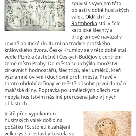
souvisí s vývojem této
oblasti v době husitských
válek.
Oldřich II. z
Rožmberka
stál v čele
katolické šlechty a
programově navázal v
rovině politické i kulturní na tradice pražského
královského dvora. Český Krumlov se v této době stal
vedle Plzně a částečně i Českých Budějovic centrem
země místo Prahy. Do města se uchýlilo množství
církevních hodnostářů, šlechticů, ale i umělců, kteří
významně ovlivnili duchovní profil města. Právě v
tomto období začínají ve městě působit první domácí
malířské dílny. Poptávka po uměleckých dílech zde
nebyla husitstvím násilně přerušena jako v jiných
oblastech.
Ještě před vypuknutím
husitských válek došlo na
počátku 15. století k zahájení
velkorysé přestavby kostela sv.