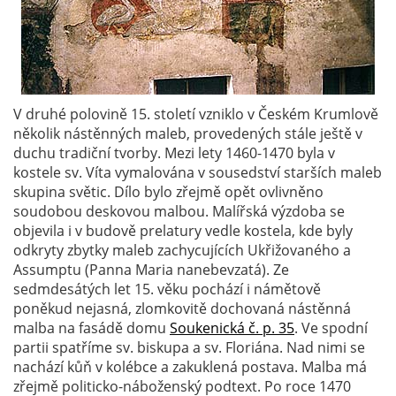
V druhé polovině 15. století vzniklo v Českém Krumlově
několik nástěnných maleb, provedených stále ještě v
duchu tradiční tvorby. Mezi lety 1460-1470 byla v
kostele sv. Víta vymalována v sousedství starších maleb
skupina světic. Dílo bylo zřejmě opět ovlivněno
soudobou deskovou malbou. Malířská výzdoba se
objevila i v budově prelatury vedle kostela, kde byly
odkryty zbytky maleb zachycujících Ukřižovaného a
Assumptu (Panna Maria nanebevzatá). Ze
sedmdesátých let 15. věku pochází i námětově
poněkud nejasná, zlomkovitě dochovaná nástěnná
malba na fasádě domu
Soukenická č. p. 35
. Ve spodní
partii spatříme sv. biskupa a sv. Floriána. Nad nimi se
nachází kůň v kolébce a zakuklená postava. Malba má
zřejmě politicko-náboženský podtext. Po roce 1470