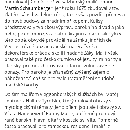
namaloval již o něco dříve salzburský malíř
Johann
Martin Schaumberger
, jenž roku 1675 zbudoval v tzv.
Zlatém sále divadelní scénu, ta se však později přenesla
do nové budovy za hradním příkopem. Kulisy
představovaly typickou výpravu barokního divadla jako
nebe, peklo, moře, skalnatou krajinu a další. Jak bylo v
této době, obvyklé prováděl na zámku Jindřich de
Veerle i různé pozlacovačské, natěračské a
dekoratérské práce a školil i nadané žáky. Malíř však
pracoval také pro českokrumlovské jezuity, minority a
klarisky, pro něž zhotovoval oltářní i volně závěsné
obrazy. Pro baroko je příznačný zvýšený zájem o
náboženství, což se projevilo i v zaměření soudobé
malířské tvorby.
Dalším malířem v eggenberských službách byl Matěj
Leutner z Hallu v Tyrolsku, který maloval obrazy s
mytologickými tématy. Jeho dílem jsou ale i obrazy sv.
Víta a Nanebevzetí Panny Marie, pořízené pro nový
raně barokní hlavní oltář v kostele sv. Víta. Poměrně
často pracovali pro zámeckou rezidenci i malíři z