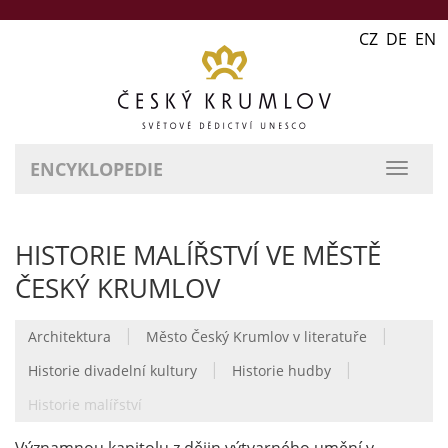
CZ DE EN
ENCYKLOPEDIE
přepn
naviga
HISTORIE MALÍŘSTVÍ VE MĚSTĚ
ČESKÝ KRUMLOV
|
|
Architektura
Město Český Krumlov v literatuře
|
|
Historie divadelní kultury
Historie hudby
Historie malířství