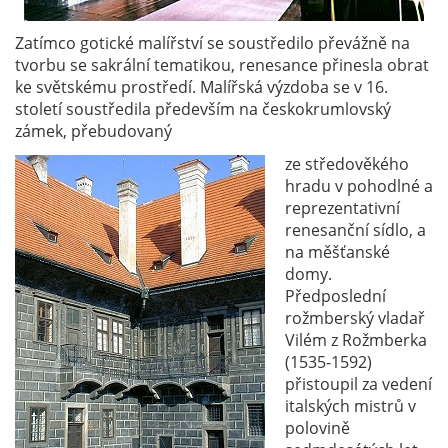
Zatímco gotické malířství se soustředilo převážně na
tvorbu se sakrální tematikou, renesance přinesla obrat
ke světskému prostředí. Malířská výzdoba se v 16.
století soustředila především na českokrumlovský
zámek, přebudovaný
ze středověkého
hradu v pohodlné a
reprezentativní
renesanční sídlo, a
na měšťanské
domy.
Předposlední
rožmberský vladař
Vilém z Rožmberka
(1535-1592)
přistoupil za vedení
italských mistrů v
polovině