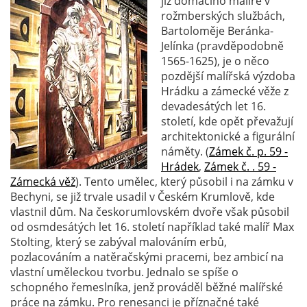
již domácího malíře v
rožmberských službách,
Bartoloměje Beránka-
Jelínka (pravděpodobně
1565-1625), je o něco
pozdější malířská výzdoba
Hrádku a zámecké věže z
devadesátých let 16.
století, kde opět převažují
architektonické a figurální
náměty. (
Zámek č. p. 59 -
Hrádek
,
Zámek č. . 59 -
Zámecká věž
). Tento umělec, který působil i na zámku v
Bechyni, se již trvale usadil v Českém Krumlově, kde
vlastnil dům. Na českorumlovském dvoře však působil
od osmdesátých let 16. století například také malíř Max
Stolting, který se zabýval malováním erbů,
pozlacováním a natěračskými pracemi, bez ambicí na
vlastní uměleckou tvorbu. Jednalo se spíše o
schopného řemeslníka, jenž prováděl běžné malířské
práce na zámku. Pro renesanci je příznačné také