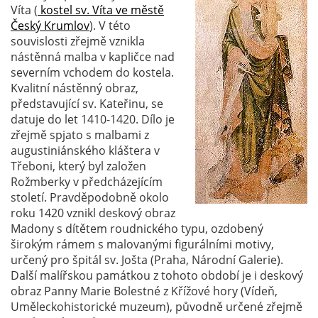
Víta (
kostel sv. Víta ve městě
Český Krumlov
). V této
souvislosti zřejmě vznikla
nástěnná malba v kapličce nad
severním vchodem do kostela.
Kvalitní nástěnný obraz,
představující sv. Kateřinu, se
datuje do let 1410-1420. Dílo je
zřejmě spjato s malbami z
augustiniánského kláštera v
Třeboni, který byl založen
Rožmberky v předcházejícím
století. Pravděpodobně okolo
roku 1420 vznikl deskový obraz
Madony s dítětem roudnického typu, ozdobený
širokým rámem s malovanými figurálními motivy,
určený pro špitál sv. Jošta (Praha, Národní Galerie).
Další malířskou památkou z tohoto období je i deskový
obraz Panny Marie Bolestné z Křížové hory (Vídeň,
Uměleckohistorické muzeum), původně určené zřejmě