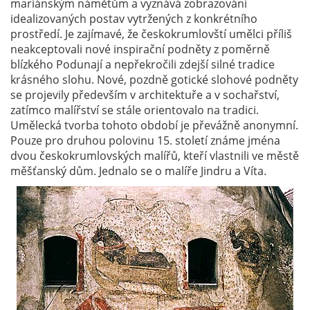
mariánským námětům a vyznává zobrazování
idealizovaných postav vytržených z konkrétního
prostředí. Je zajímavé, že českokrumlovští umělci příliš
neakceptovali nové inspirační podněty z poměrně
blízkého Podunají a nepřekročili zdejší silné tradice
krásného slohu. Nové, pozdně gotické slohové podněty
se projevily především v architektuře a v sochařství,
zatímco malířství se stále orientovalo na tradici.
Umělecká tvorba tohoto období je převážně anonymní.
Pouze pro druhou polovinu 15. století známe jména
dvou českokrumlovských malířů, kteří vlastnili ve městě
měšťanský dům. Jednalo se o malíře Jindru a Víta.