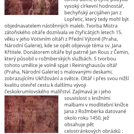
vysoký církevní hodnostář,
bechyňský arcijáhen Jan z
Lopřetic, který tedy mohl být
objednavatelem nástěnných maleb. Tvorba Mistra
zátoňského oltáře doznívala ve čtyřicátých letech 15.
věku v jeho Votivním oltáři z Přední Výtoně (Praha,
Národní Galerie), kde se opět objevuje téma sv. Jana
Křtitele. Donátorem oltáře byl patrně Jan Rous z Čemin,
který působil v rožmberských službách. S tvorbou
tohoto umělce je volně spjat i Reininghausův oltář
(Praha, Národní Galerie) s malovanými deskami,
zobrazujícími Ukřižování a světce. Oltář i přes svou nižší
kvalitu otevřel cestu k dalšímu vývoji
českokrumlovského malířství. Zajímavá je i jeho
souvislost s knižními
malbami v modlitební knížce
Jana z Rožmberka datované
okolo roku 1450, jež
obsahuje pět
celostránkových obrázků :