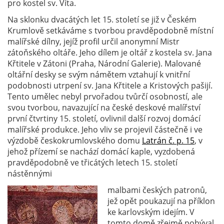
pro kostel sv. Víta.
Na sklonku dvacátých let 15. století se již v Českém
Krumlově setkáváme s tvorbou pravděpodobně místní
malířské dílny, jejíž profil určil anonymní Mistr
zátoňského oltáře. Jeho dílem je oltář z kostela sv. Jana
Křtitele v Zátoni (Praha, Národní Galerie). Malované
oltářní desky se svým námětem vztahují k vnitřní
podobnosti utrpení sv. Jana Křtitele a Kristových pašijí.
Tento umělec nebyl prvořadou tvůrčí osobností, ale
svou tvorbou, navazující na české deskové malířství
první čtvrtiny 15. století, ovlivnil další rozvoj domácí
malířské produkce. Jeho vliv se projevil částečně i ve
výzdobě českokrumlovského domu
Latrán č. p. 15
, v
jehož přízemí se nachází domácí kaple, vyzdobená
pravděpodobně ve třicátých letech 15. století
nástěnnými
malbami českých patronů,
jež opět poukazují na příklon
ke karlovským idejím. V
tomto domě zřejmě pobýval