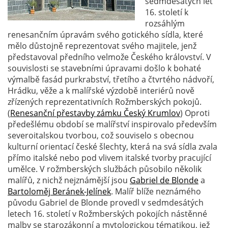
sedmdesátých let
16. století k
rozsáhlým
renesančním úpravám svého gotického sídla, které
mělo důstojně reprezentovat svého majitele, jenž
představoval předního velmože Českého království. V
souvislosti se stavebními úpravami došlo k bohaté
výmalbě fasád purkrabství, třetího a čtvrtého nádvoří,
Hrádku, věže a k malířské výzdobě interiérů nově
zřízených reprezentativních Rožmberských pokojů.
(
Renesanční přestavby zámku Český Krumlov
) Oproti
předešlému období se malířství inspirovalo především
severoitalskou tvorbou, což souviselo s obecnou
kulturní orientací české šlechty, která na svá sídla zvala
přímo italské nebo pod vlivem italské tvorby pracující
umělce. V rožmberských službách působilo několik
malířů, z nichž nejznámější jsou
Gabriel de Blonde
a
Bartoloměj Beránek-Jelínek
. Malíř blíže neznámého
původu Gabriel de Blonde provedl v sedmdesátých
letech 16. století v Rožmberských pokojích nástěnné
malby se starozákonní a mytologickou tématikou, jež