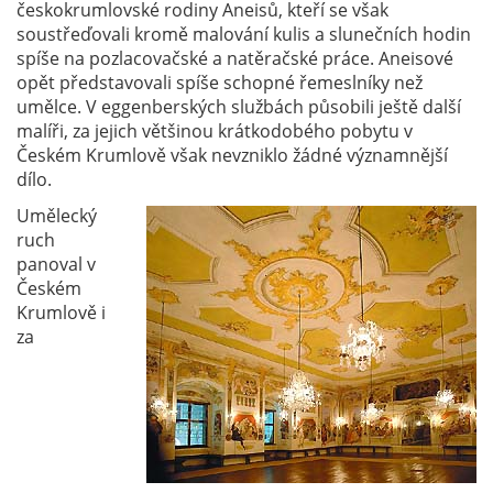
českokrumlovské rodiny Aneisů, kteří se však
soustřeďovali kromě malování kulis a slunečních hodin
spíše na pozlacovačské a natěračské práce. Aneisové
opět představovali spíše schopné řemeslníky než
umělce. V eggenberských službách působili ještě další
malíři, za jejich většinou krátkodobého pobytu v
Českém Krumlově však nevzniklo žádné významnější
dílo.
Umělecký
ruch
panoval v
Českém
Krumlově i
za