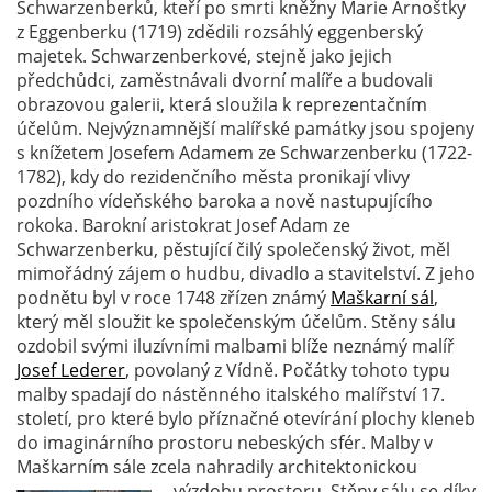
Schwarzenberků, kteří po smrti kněžny Marie Arnoštky
z Eggenberku (1719) zdědili rozsáhlý eggenberský
majetek. Schwarzenberkové, stejně jako jejich
předchůdci, zaměstnávali dvorní malíře a budovali
obrazovou galerii, která sloužila k reprezentačním
účelům. Nejvýznamnější malířské památky jsou spojeny
s knížetem Josefem Adamem ze Schwarzenberku (1722-
1782), kdy do rezidenčního města pronikají vlivy
pozdního vídeňského baroka a nově nastupujícího
rokoka. Barokní aristokrat Josef Adam ze
Schwarzenberku, pěstující čilý společenský život, měl
mimořádný zájem o hudbu, divadlo a stavitelství. Z jeho
podnětu byl v roce 1748 zřízen známý
Maškarní sál
,
který měl sloužit ke společenským účelům. Stěny sálu
ozdobil svými iluzívními malbami blíže neznámý malíř
Josef Lederer
, povolaný z Vídně. Počátky tohoto typu
malby spadají do nástěnného italského malířství 17.
století, pro které bylo příznačné otevírání plochy kleneb
do imaginárního prostoru nebeských sfér. Malby v
Maškarním sále zcela nahradily architektonickou
výzdobu prostoru. Stěny
sálu se díky