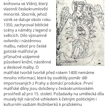
knihovna ve Vídni), který
vlastnili českokrumlovští
minorité. Sborník, jehož
vznik se datuje okolo roku
1350, zachycoval biblické
scény a náměty z legend o
světcích. Dílo významně
ovlivnilo i nástěnnou
malbu, neboť pro české
gotické malířství je
příznačné vzájemné
působení knižní, nástěnné
a deskové malby. O
malířské tvorbě tvorbě před rokem 1400 nemáme
mnoho informací, které by osvětlily poměr děl
importovaných z Prahy a domácí produkce. První
malířské dílny jsou doloženy v českokrumlovském
prostředí až pro 15. století. Požadavky na umělecká díla
musely být náročné vzhledem k četným politickým i
kulturním vazbám Rožmberků k pražskému