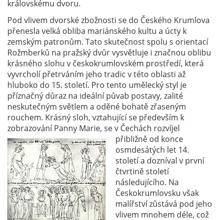
královskému dvoru.
Pod vlivem dvorské zbožnosti se do Českého Krumlova
přenesla velká obliba mariánského kultu a úcty k
zemským patronům. Tato skutečnost spolu s orientací
Rožmberků na pražský dvůr vysvětluje i značnou oblibu
krásného slohu v českokrumlovském prostředí, která
vyvrcholí přetrváním jeho tradic v této oblasti až
hluboko do 15. století. Pro tento umělecký styl je
příznačný důraz na ideální půvab postavy, zalité
neskutečným světlem a oděné bohatě zřaseným
rouchem. Krásný sloh, vztahující se především k
zobrazování Panny Marie, se v Čechách rozvíjel
přibližně od
konce
osmdesátých let 14.
století a dozníval v první
čtvrtině století
následujícího. Na
Českokrumlovsku však
malířství zůstává pod jeho
vlivem mnohem déle, což