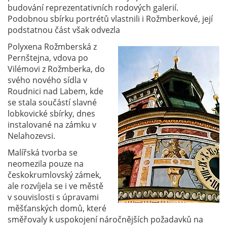
budování reprezentativních rodových galerií.
Podobnou sbírku portrétů vlastnili i Rožmberkové, její
podstatnou část však odvezla
Polyxena Rožmberská z
Pernštejna, vdova po
Vilémovi z Rožmberka, do
svého nového sídla v
Roudnici nad Labem, kde
se stala součástí slavné
lobkovické sbírky, dnes
instalované na zámku v
Nelahozevsi.
Malířská tvorba se
neomezila pouze na
českokrumlovský zámek,
ale rozvíjela se i ve městě
v souvislosti s úpravami
měšťanských domů, které
směřovaly k uspokojení náročnějších požadavků na