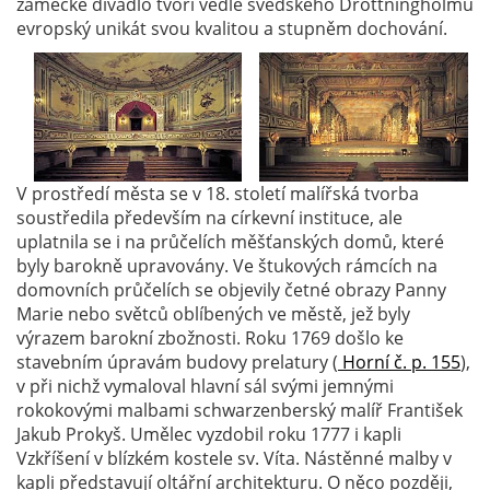
zámecké divadlo tvoří vedle švédského Drottningholmu
evropský unikát svou kvalitou a stupněm dochování.
V prostředí města se v 18. století malířská tvorba
soustředila především na církevní instituce, ale
uplatnila se i na průčelích měšťanských domů, které
byly barokně upravovány. Ve štukových rámcích na
domovních průčelích se objevily četné obrazy Panny
Marie nebo světců oblíbených ve městě, jež byly
výrazem barokní zbožnosti. Roku 1769 došlo ke
stavebním úpravám budovy prelatury (
Horní č. p. 155
),
v při nichž vymaloval hlavní sál svými jemnými
rokokovými malbami schwarzenberský malíř František
Jakub Prokyš. Umělec vyzdobil roku 1777 i kapli
Vzkříšení v blízkém kostele sv. Víta. Nástěnné malby v
kapli představují oltářní architekturu. O něco později,