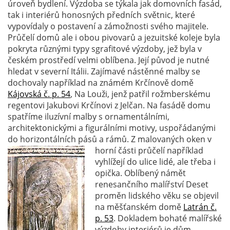
úroveň bydlení. Výzdoba se týkala jak domovních fasád,
tak i interiérů honosných předních světnic, které
vypovídaly o postavení a zámožnosti svého majitele.
Průčelí domů ale i obou pivovarů a jezuitské koleje byla
pokryta různými typy sgrafitové výzdoby, jež byla v
českém prostředí velmi oblíbena. Její původ je nutné
hledat v severní Itálii. Zajímavé nástěnné malby se
dochovaly například na známém Krčínově domě
Kájovská č. p. 54
, Na Louži, jenž patřil rožmberskému
regentovi Jakubovi Krčínovi z Jelčan. Na fasádě domu
spatříme iluzívní malby s ornamentálními,
architektonickými a figurálními motivy, uspořádanými
do horizontálních pásů a rámů. Z malovaných
oken v
horní části průčelí například
vyhlížejí do ulice lidé, ale třeba i
opička. Oblíbený námět
renesančního malířství Deset
proměn lidského věku se objevil
na měšťanském domě
Latrán č.
p. 53
. Dokladem bohaté malířské
výzdoby interiérů je dům