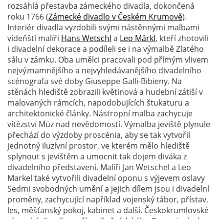
rozsáhlá přestavba zámeckého divadla, dokončená
roku 1766 (
Zámecké divadlo v Českém Krumově
).
Interiér divadla vyzdobili svými nástěnnými malbami
vídeňští malíři
Hans Wetschl
a
Leo Märkl
, kteří zhotovili
i divadelní dekorace a podíleli se i na výmalbě Zlatého
sálu v zámku. Oba umělci pracovali pod přímým vlivem
nejvýznamnějšího a nejvyhledávanějšího divadelního
scénografa své doby Giuseppe Galli-Bibieny. Na
stěnách hlediště zobrazili květinová a hudební zátiší v
malovaných rámcích, napodobujících štukaturu a
architektonické články. Nástropní malba zachycuje
vítězství Múz nad nevědomostí. Výmalba jeviště plynule
přechází do výzdoby proscénia, aby se tak vytvořil
jednotný iluzívní prostor, ve kterém mělo hlediště
splynout s jevištěm a umocnit tak dojem diváka z
divadelního představení. Malíři Jan Wetschel a Leo
Markel také vytvořili divadelní oponu s výjevem oslavy
Sedmi svobodných umění a jejich dílem jsou i divadelní
proměny, zachycující například vojenský tábor, přístav,
les, měšťanský pokoj, kabinet a další. Českokrumlovské