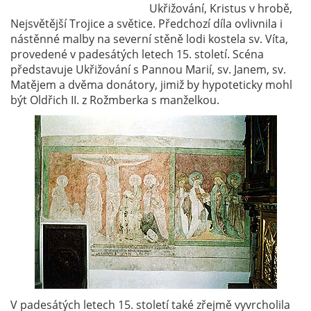
Ukřižování, Kristus v hrobě,
Nejsvětější Trojice a světice. Předchozí díla ovlivnila i
nástěnné malby na severní stěně lodi kostela sv. Víta,
provedené v padesátých letech 15. století. Scéna
představuje Ukřižování s Pannou Marií, sv. Janem, sv.
Matějem a dvěma donátory, jimiž by hypoteticky mohl
být Oldřich II. z Rožmberka s manželkou.
V padesátých letech 15. století také zřejmě vyvrcholila