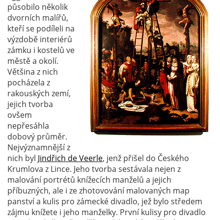
působilo několik
dvorních malířů,
kteří se podíleli na
výzdobě interiérů
zámku i kostelů ve
městě a okolí.
Většina z nich
pocházela z
rakouských zemí,
jejich tvorba
ovšem
nepřesáhla
dobový průměr.
Nejvýznamnější z
nich byl
Jindřich de Veerle
, jenž přišel do Českého
Krumlova z Lince. Jeho tvorba sestávala nejen z
malování portrétů knížecích manželů a jejich
příbuzných, ale i ze zhotovování malovaných map
panství a kulis pro zámecké divadlo, jež bylo středem
zájmu knížete i jeho manželky. První kulisy pro divadlo