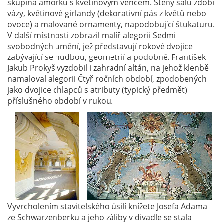
skupina amorků s květinovým věncem. Stěny sálu zdobí
vázy, květinové girlandy (dekorativní pás z květů nebo
ovoce) a malované ornamenty, napodobující štukaturu.
V další místnosti zobrazil malíř alegorii Sedmi
svobodných umění, jež představují rokové dvojice
zabývající se hudbou, geometrií a podobně. František
Jakub Prokyš vyzdobil i zahradní altán, na jehož klenbě
namaloval alegorii Čtyř ročních období, zpodobených
jako dvojice chlapců s atributy (typický předmět)
příslušného období v rukou.
Vyvrcholením stavitelského úsilí knížete Josefa Adama
ze Schwarzenberku a jeho záliby v divadle se stala