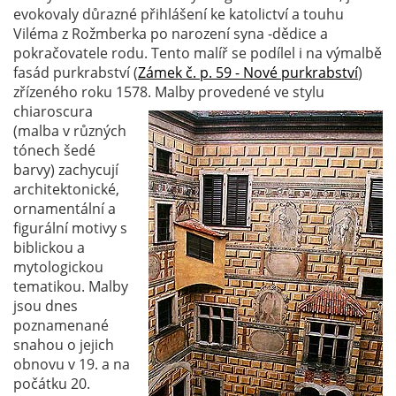
evokovaly důrazné přihlášení ke katolictví a touhu
Viléma z Rožmberka po narození syna -dědice a
pokračovatele rodu. Tento malíř se podílel i na výmalbě
fasád purkrabství (
Zámek č. p. 59 - Nové purkrabství
)
zřízeného roku 1578. Malby provedené ve stylu
chiaroscura
(malba v různých
tónech šedé
barvy) zachycují
architektonické,
ornamentální a
figurální motivy s
biblickou a
mytologickou
tematikou. Malby
jsou dnes
poznamenané
snahou o jejich
obnovu v 19. a na
počátku 20.