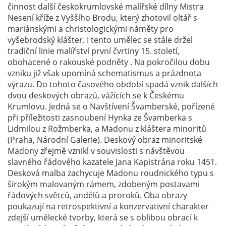
činnost další českokrumlovské malířské dílny Mistra
Nesení kříže z Vyššího Brodu, který zhotovil oltář s
mariánskými a christologickými náměty pro
vyšebrodský klášter. I tento umělec se stále držel
tradiční linie malířství první čvrtiny 15. století,
obohacené o rakouské podněty . Na pokročilou dobu
vzniku již však upomíná schematismus a prázdnota
výrazu. Do tohoto časového období spadá vznik dalších
dvou deskových obrazů, vážících se k Českému
Krumlovu. Jedná se o Navštívení Švamberské, pořízené
při příležitosti zasnoubení Hynka ze Švamberka s
Lidmilou z Rožmberka, a Madonu z kláštera minoritů
(Praha, Národní Galerie). Deskový obraz minoritské
Madony zřejmě vznikl v souvislosti s návštěvou
slavného řádového kazatele Jana Kapistrána roku 1451.
Desková malba zachycuje Madonu roudnického typu s
širokým malovaným rámem, zdobeným postavami
řádových světců, andělů a proroků. Oba obrazy
poukazují na retrospektivní a konzervativní charakter
zdejší umělecké tvorby, která se s oblibou obrací k