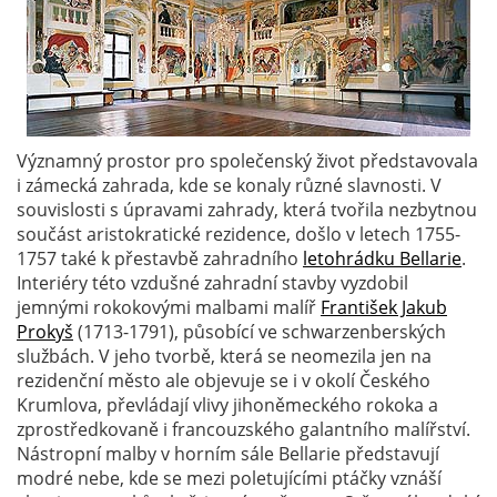
Významný prostor pro společenský život představovala
i zámecká zahrada, kde se konaly různé slavnosti. V
souvislosti s úpravami zahrady, která tvořila nezbytnou
součást aristokratické rezidence, došlo v letech 1755-
1757 také k přestavbě zahradního
letohrádku Bellarie
.
Interiéry této vzdušné zahradní stavby vyzdobil
jemnými rokokovými malbami malíř
František Jakub
Prokyš
(1713-1791), působící ve schwarzenberských
službách. V jeho tvorbě, která se neomezila jen na
rezidenční město ale objevuje se i v okolí Českého
Krumlova, převládají vlivy jihoněmeckého rokoka a
zprostředkovaně i francouzského galantního malířství.
Nástropní malby v horním sále Bellarie představují
modré nebe, kde se mezi poletujícími ptáčky vznáší