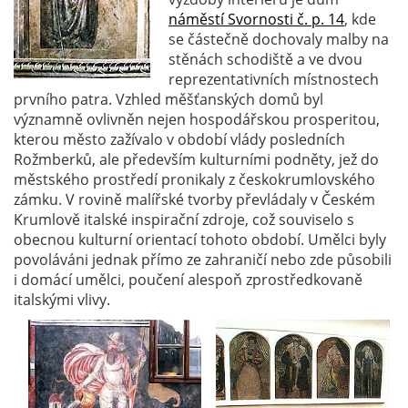
náměstí Svornosti č. p. 14
, kde
se částečně dochovaly malby na
stěnách schodiště a ve dvou
reprezentativních místnostech
prvního patra. Vzhled měšťanských domů byl
významně ovlivněn nejen hospodářskou prosperitou,
kterou město zažívalo v období vlády posledních
Rožmberků, ale především kulturními podněty, jež do
městského prostředí pronikaly z českokrumlovského
zámku. V rovině malířské tvorby převládaly v Českém
Krumlově italské inspirační zdroje, což souviselo s
obecnou kulturní orientací tohoto období. Umělci byly
povoláváni jednak přímo ze zahraničí nebo zde působili
i domácí umělci, poučení alespoň zprostředkovaně
italskými vlivy.