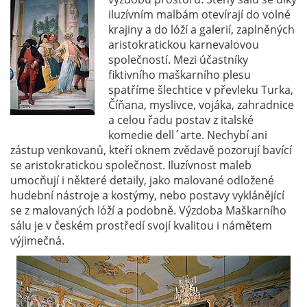
iluzívním malbám otevírají do volné
krajiny a do lóží a galerií, zaplněných
aristokratickou karnevalovou
společností. Mezi účastníky
fiktivního maškarního plesu
spatříme šlechtice v převleku Turka,
Číňana, myslivce, vojáka, zahradnice
a celou řadu postav z italské
komedie dell´arte. Nechybí ani
zástup venkovanů, kteří oknem zvědavě pozorují bavící
se aristokratickou společnost. Iluzívnost maleb
umocňují i některé detaily, jako malované odložené
hudební nástroje a kostýmy, nebo postavy vyklánějící
se z malovaných lóží a podobně. Výzdoba Maškarního
sálu je v českém prostředí svojí kvalitou i námětem
výjimečná.