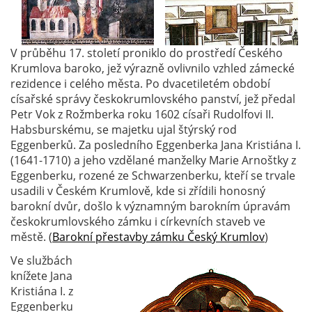
V průběhu 17. století proniklo do prostředí Českého
Krumlova baroko, jež výrazně ovlivnilo vzhled zámecké
rezidence i celého města. Po dvacetiletém období
císařské správy českokrumlovského panství, jež předal
Petr Vok z Rožmberka roku 1602 císaři Rudolfovi II.
Habsburskému, se majetku ujal štýrský rod
Eggenberků. Za posledního Eggenberka Jana Kristiána I.
(1641-1710) a jeho vzdělané manželky Marie Arnoštky z
Eggenberku, rozené ze Schwarzenberku, kteří se trvale
usadili v Českém Krumlově, kde si zřídili honosný
barokní dvůr, došlo k významným barokním úpravám
českokrumlovského zámku i církevních staveb ve
městě. (
Barokní přestavby zámku Český Krumlov
)
Ve službách
knížete Jana
Kristiána I. z
Eggenberku