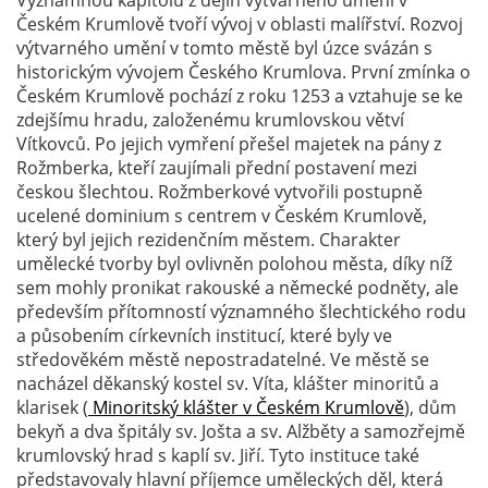
Významnou kapitolu z dějin výtvarného umění v
Českém Krumlově tvoří vývoj v oblasti malířství. Rozvoj
výtvarného umění v tomto městě byl úzce svázán s
historickým vývojem Českého Krumlova. První zmínka o
Českém Krumlově pochází z roku 1253 a vztahuje se ke
zdejšímu hradu, založenému krumlovskou větví
Vítkovců. Po jejich vymření přešel majetek na pány z
Rožmberka, kteří zaujímali přední postavení mezi
českou šlechtou. Rožmberkové vytvořili postupně
ucelené dominium s centrem v Českém Krumlově,
který byl jejich rezidenčním městem. Charakter
umělecké tvorby byl ovlivněn polohou města, díky níž
sem mohly pronikat rakouské a německé podněty, ale
především přítomností významného šlechtického rodu
a působením církevních institucí, které byly ve
středověkém městě nepostradatelné. Ve městě se
nacházel děkanský kostel sv. Víta, klášter minoritů a
klarisek (
Minoritský klášter v Českém Krumlově
), dům
bekyň a dva špitály sv. Jošta a sv. Alžběty a samozřejmě
krumlovský hrad s kaplí sv. Jiří. Tyto instituce také
představovaly hlavní příjemce uměleckých děl, která