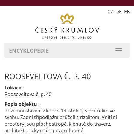
CZ DE EN
ENCYKLOPEDIE
přepn
naviga
ROOSEVELTOVA Č. P. 40
Lokace :
Rooseveltova č. p. 40
Popis objektu :
Přízemní stavení z konce 19. století, s průčelím ve
svahu. Zadní třípodlažní průčelí s rizalitem. Vnitřní
prostory jsou plochostropé, klenuté do traverz,
architektonicky málo pozoruhodné.