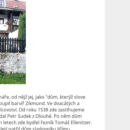
e, od nějž jej, jako "dům, kterýž slove
oupil barvíř Zikmund. Ve dvacátých a
alcovství. Od roku 1538 zde zastihujeme
ídal Petr Sudek z Dlouhé. Po něm dům
ch letech zde bydlel řezník Tomáš Ellenitzer.
tí patřil dům sladovníku Jiřímu