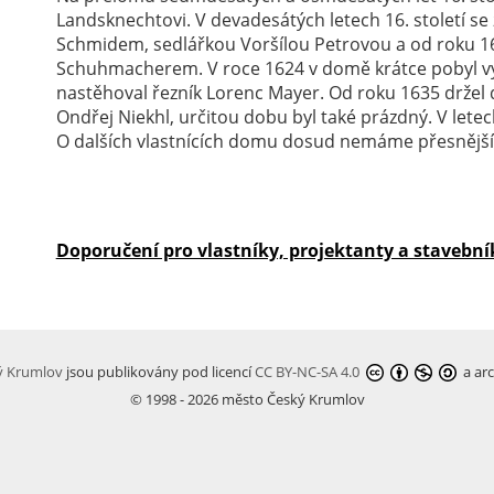
Landsknechtovi. V devadesátých letech 16. století s
Schmidem, sedlářkou Voršílou Petrovou a od roku 
Schuhmacherem. V roce 1624 v domě krátce pobyl výr
nastěhoval řezník Lorenc Mayer. Od roku 1635 držel 
Ondřej Niekhl, určitou dobu byl také prázdný. V letec
O dalších vlastnících domu dosud nemáme přesnější
Doporučení pro vlastníky, projektanty a stavební
ký Krumlov
jsou publikovány pod licencí
CC BY-NC-SA 4.0
a arc
© 1998 - 2026 město Český Krumlov