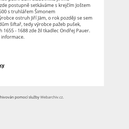
e zde postupně setkáváme s krejčím Joštem
1600 s truhlářem Šimonem
obce ostruh Jiří Jäm, o rok později se sem
dům šiftař, tedy výrobce pažeb pušek,
h 1655 - 1688 zde žil tkadlec Ondřej Pauer.
 informace.
ky
hivován pomocí služby
Webarchiv.cz
.