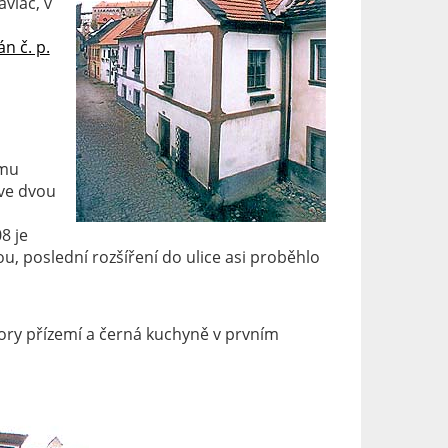
vlač, v
n č. p.
ímu
 ve dvou
8 je
, poslední rozšíření do ulice asi proběhlo
ory přízemí a černá kuchyně v prvním