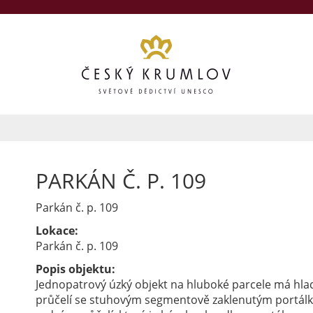
PARKÁN Č. P. 109
Parkán č. p. 109
Lokace:
Parkán č. p. 109
Popis objektu:
Jednopatrový úzký objekt na hluboké parcele má hla
průčelí se stuhovým segmentově zaklenutým portálk