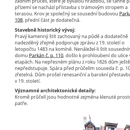
zadním průčelí, které je bývalou hradbou, se táhne pa
přízemí se nachází přístavba s trámovým stropem a
terasou. Krov je společný se sousední budovou
Parká
108
, přední část je dodatečná.
Stavebně historický vývoj:
Pravý kamenný štít zachovaný na půdě a dodatečně
nadezděný zřejmě podporuje zprávu z 19. století o
letopočtu 1483 na komíně. Nenáležel-li štít sousedn
domu
Parkán č. p. 110
, došlo k prohloubení do ulice
etapách. Na nepřesném plánu z roku 1826 dům ještě
nepředstupuje. Spára před průčelím souseda č. p. 10
zřetelná. Dům prošel renesanční a barokní přestavbou
v 19. století.
Významné architektonické detaily:
Kromě průčelí jsou hodnotné zejména klenuté prost
patře.