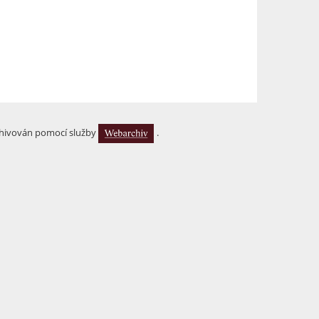
hivován pomocí služby
.