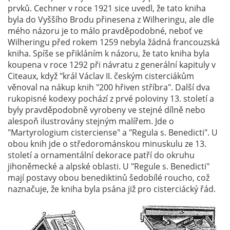
prvků. Cechner v roce 1921 sice uvedl, že tato kniha
byla do Vyššího Brodu přinesena z Wilheringu, ale dle
mého názoru je to málo pravděpodobné, neboť ve
Wilheringu před rokem 1259 nebyla žádná francouzská
kniha. Spíše se přikláním k názoru, že tato kniha byla
koupena v roce 1292 při návratu z generální kapituly v
Citeaux, když "král Václav II. českým cisterciákům
věnoval na nákup knih "200 hřiven stříbra". Další dva
rukopisné kodexy pochází z prvé poloviny 13. století a
byly pravděpodobně vyrobeny ve stejné dílně nebo
alespoň ilustrovány stejným malířem. Jde o
"Martyrologium cisterciense" a "Regula s. Benedicti". U
obou knih jde o středorománskou minuskulu ze 13.
století a ornamentální dekorace patří do okruhu
jihoněmecké a alpské oblasti. U "Regule s. Benedicti"
mají postavy obou benediktinů šedobílé roucho, což
naznačuje, že kniha byla psána již pro cisterciácký řád.