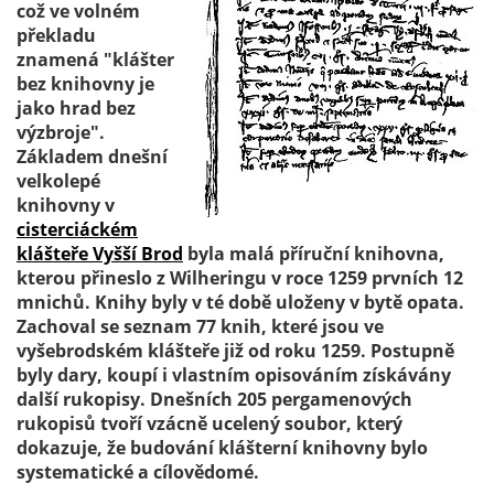
což ve volném
překladu
znamená "klášter
bez knihovny je
jako hrad bez
výzbroje".
Základem dnešní
velkolepé
knihovny v
cisterciáckém
klášteře Vyšší Brod
byla malá příruční knihovna,
kterou přineslo z Wilheringu v roce 1259 prvních 12
mnichů. Knihy byly v té době uloženy v bytě opata.
Zachoval se seznam 77 knih, které jsou ve
vyšebrodském klášteře již od roku 1259. Postupně
byly dary, koupí i vlastním opisováním získávány
další rukopisy. Dnešních 205 pergamenových
rukopisů tvoří vzácně ucelený soubor, který
dokazuje, že budování klášterní knihovny bylo
systematické a cílovědomé.