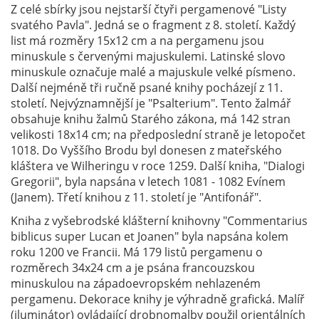
Z celé sbírky jsou nejstarší čtyři pergamenové "Listy
svatého Pavla". Jedná se o fragment z 8. století. Každý
list má rozměry 15x12 cm a na pergamenu jsou
minuskule s červenými majuskulemi. Latinské slovo
minuskule označuje malé a majuskule velké písmeno.
Další nejméně tři ručně psané knihy pocházejí z 11.
století. Nejvýznamnější je "Psalterium". Tento žalmář
obsahuje knihu žalmů Starého zákona, má 142 stran
velikosti 18x14 cm; na předposlední straně je letopočet
1018. Do Vyššího Brodu byl donesen z mateřského
kláštera ve Wilheringu v roce 1259. Další kniha, "Dialogi
Gregorii", byla napsána v letech 1081 - 1082 Evínem
(Janem). Třetí knihou z 11. století je "Antifonář".
Kniha z vyšebrodské klášterní knihovny "Commentarius
biblicus super Lucan et Joanen" byla napsána kolem
roku 1200 ve Francii. Má 179 listů pergamenu o
rozměrech 34x24 cm a je psána francouzskou
minuskulou na západoevropském nehlazeném
pergamenu. Dekorace knihy je výhradně grafická. Malíř
(iluminátor) ovládající drobnomalby použil orientálních