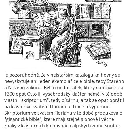
Je pozoruhodné, že v nejstarším katalogu knihovny se
nevyskytuje ani jeden exemplář celé bible, tedy Starého
a Nového zákona. Byl to nedostatek, který napravil roku
1300 opat Otto II. Vyšebrodský klášter neměl v té době
vlastní "skriptorium", tedy písárnu, a tak se opat obrátil
na klášter ve svatém Floriánu u Lince o výpomoc.
Skriptorium ve svatém Floriánu v té době produkovalo
"gigantické bible", které mají stejné slohové i věcné
znaky v klášterních knihovnách alpských zemí. Soubor