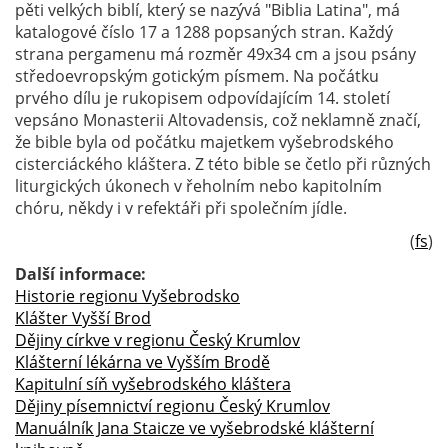
pěti velkých biblí, který se nazývá "Biblia Latina", má
katalogové číslo 17 a 1288 popsaných stran. Každý
strana pergamenu má rozměr 49x34 cm a jsou psány
středoevropským gotickým písmem. Na počátku
prvého dílu je rukopisem odpovídajícím 14. století
vepsáno Monasterii Altovadensis, což neklamně značí,
že bible byla od počátku majetkem vyšebrodského
cisterciáckého kláštera. Z této bible se četlo při různých
liturgických úkonech v řeholním nebo kapitolním
chóru, někdy i v refektáři při společním jídle.
(
fs
)
Další informace:
Historie regionu Vyšebrodsko
Klášter Vyšší Brod
Dějiny církve v regionu Český Krumlov
Klášterní lékárna ve Vyšším Brodě
Kapitulní síň vyšebrodského kláštera
Dějiny písemnictví regionu Český Krumlov
Manuálník Jana Staicze ve vyšebrodské klášterní