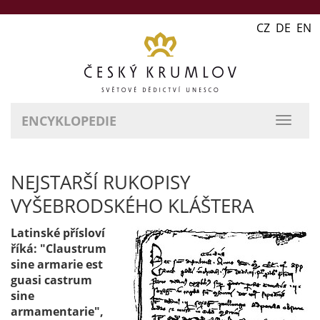
CZ DE EN
ENCYKLOPEDIE
přepn
naviga
NEJSTARŠÍ RUKOPISY
VYŠEBRODSKÉHO KLÁŠTERA
Latinské přísloví
říká: "Claustrum
sine armarie est
guasi castrum
sine
armamentarie",