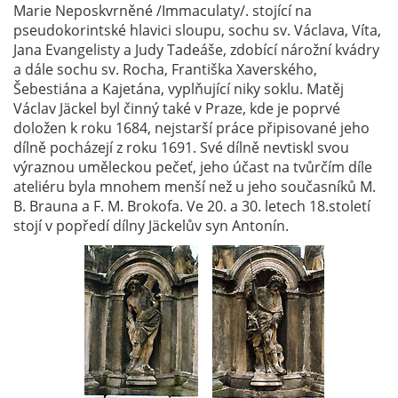
Marie Neposkvrněné /Immaculaty/. stojící na
pseudokorintské hlavici sloupu, sochu sv. Václava, Víta,
Jana Evangelisty a Judy Tadeáše, zdobící nárožní kvádry
a dále sochu sv. Rocha, Františka Xaverského,
Šebestiána a Kajetána, vyplňující niky soklu. Matěj
Václav Jäckel byl činný také v Praze, kde je poprvé
doložen k roku 1684, nejstarší práce připisované jeho
dílně pocházejí z roku 1691. Své dílně nevtiskl svou
výraznou uměleckou pečeť, jeho účast na tvůrčím díle
ateliéru byla mnohem menší než u jeho současníků M.
B. Brauna a F. M. Brokofa. Ve 20. a 30. letech 18.století
stojí v popředí dílny Jäckelův syn Antonín.