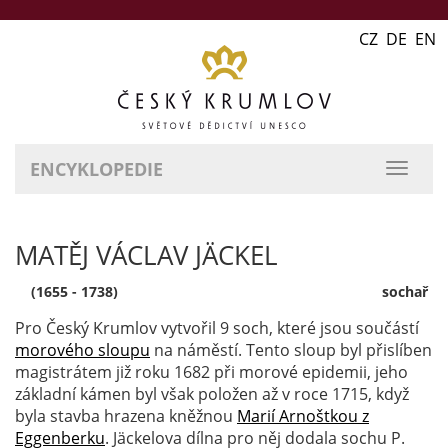
CZ DE EN
ENCYKLOPEDIE
přepn
naviga
MATĚJ VÁCLAV JÄCKEL
(1655 - 1738)
sochař
Pro Český Krumlov vytvořil 9 soch, které jsou součástí
morového sloupu
na náměstí. Tento sloup byl přislíben
magistrátem již roku 1682 při morové epidemii, jeho
základní kámen byl však položen až v roce 1715, když
byla stavba hrazena kněžnou
Marií Arnoštkou z
Eggenberku
. Jäckelova dílna pro něj dodala sochu P.