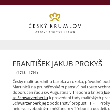
FRANTIŠEK JAKUB PROKYŠ
(1713 - 1791)
Český malíř pozdního baroka a rokoka, původně po
Martiniců na prunéřovském panství, byl touto vrchno
doporučen řádu sv. Augustina v Třeboni a knížeti
Jos
ze Schwarzenberku
k provedení řady malířských prac
Schwarzenberk jej z poddanství propustil a F. J. Proky
nejprve svobodným měšťanem v Třeboni a později, od