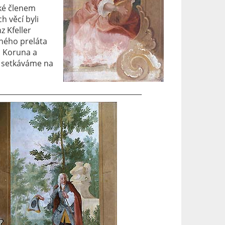
aké členem
 věcí byli
z Kfeller
aného preláta
á Koruna a
setkáváme na
_________________________________________