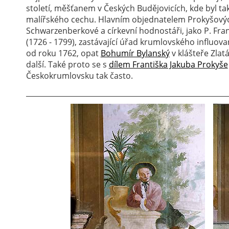
století, měšťanem v Českých Budějovicích, kde byl t
malířského cechu. Hlavním objednatelem Prokyšových
Schwarzenberkové a církevní hodnostáři, jako P. Fran
(1726 - 1799), zastávající úřad krumlovského influov
od roku 1762, opat
Bohumír Bylanský
v klášteře Zlat
další. Také proto se s
dílem Františka Jakuba Prokyše
Českokrumlovsku tak často.
________________________________________________________