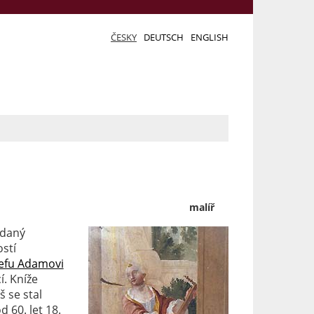
ČESKY
DEUTSCH
ENGLISH
malíř
ddaný
stí
efu Adamovi
í. Kníže
š se stal
 60. let 18.