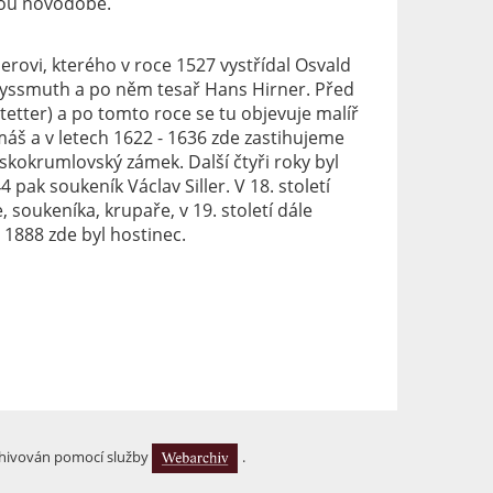
jsou novodobé.
derovi, kterého v roce 1527 vystřídal Osvald
reyssmuth a po něm tesař Hans Hirner. Před
tetter) a po tomto roce se tu objevuje malíř
máš a v letech 1622 - 1636 zde zastihujeme
eskokrumlovský zámek. Další čtyři roky byl
ak soukeník Václav Siller. V 18. století
soukeníka, krupaře, v 19. století dále
 1888 zde byl hostinec.
hivován pomocí služby
.