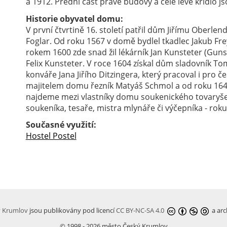
a 1912. Přední část pravé budovy a celé levé křídlo 
Historie obyvatel domu:
V první čtvrtině 16. století patřil dům Jiřímu Oberlen
Foglar. Od roku 1567 v domě bydlel tkadlec Jakub F
rokem 1600 zde snad žil lékárník Jan Kunsteter (Guns
Felix Kunsteter. V roce 1604 získal dům sladovník To
konváře Jana Jiřího Ditzingera, který pracoval i pro č
majitelem domu řezník Matyáš Schmol a od roku 1644 p
najdeme mezi vlastníky domu soukenického tovaryše, 
soukeníka, tesaře, mistra mlynáře či výčepníka - roku
Současné využití:
Hostel Postel
ý Krumlov
jsou publikovány pod licencí
CC BY-NC-SA 4.0
a arc
© 1998 - 2026 město Český Krumlov