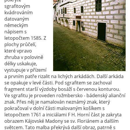
sgrafitovým
kvádrováním
datovaným
německým
nápisem s
letopočtem 1585. Z
plochy průčelí,
které vpravo
zhruba v polovině
délky uskakuje,
vystupuje v přízemí
a prvním patře rizalit na lichých arkádách. Další arkáda
se opakuje v levé části. Pod sgrafitem se zachoval
fragment starší výzdoby bosáží s červenou konturou.
Ve sgrafitu je proveden rožmbersko - bádenský alianční
znak. Přes něj je namalován neznámý znak, který
pokračoval v dolní části malovaným košíkem s
letopočtem 1761 a iniciálami F H. Horní část je zakryta
obrazem Kájovské Madony se sv. Floriánem a dalším
světcem. Tato malba překrývá další obraz, patrně s