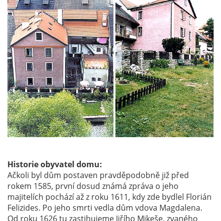
Historie obyvatel domu:
Ačkoli byl dům postaven pravděpodobně již před
rokem 1585, první dosud známá zpráva o jeho
majitelích pochází až z roku 1611, kdy zde bydlel Florián
Felizides. Po jeho smrti vedla dům vdova Magdalena.
Od roku 1626 tu zastihujeme Jiřího Mikeše, zvaného