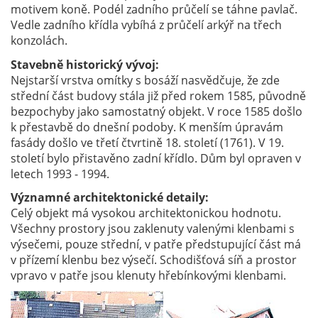
motivem koně. Podél zadního průčelí se táhne pavlač.
Vedle zadního křídla vybíhá z průčelí arkýř na třech
konzolách.
Stavebně historický vývoj:
Nejstarší vrstva omítky s bosáží nasvědčuje, že zde
střední část budovy stála již před rokem 1585, původně
bezpochyby jako samostatný objekt. V roce 1585 došlo
k přestavbě do dnešní podoby. K menším úpravám
fasády došlo ve třetí čtvrtině 18. století (1761). V 19.
století bylo přistavěno zadní křídlo. Dům byl opraven v
letech 1993 - 1994.
Významné architektonické detaily:
Celý objekt má vysokou architektonickou hodnotu.
Všechny prostory jsou zaklenuty valenými klenbami s
výsečemi, pouze střední, v patře předstupující část má
v přízemí klenbu bez výsečí. Schodišťová síň a prostor
vpravo v patře jsou klenuty hřebínkovými klenbami.