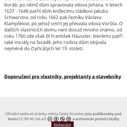
Koráb, po němž dům spravovala vdova Johana. V letech
1637 - 1648 patřil dům knížecímu sládkovi Jakubu
Schwarzovi, od roku 1662 pak řezníku Václavu
Klampfelovi, po jehož smrti jej převzala vdova Voršila. O
dalších vlastnících domu není dosud mnoho známo, od
roku 1760 zde však žil František Häussler, kterému patří
také iniciály na fasádě. Jeho rodina dům obývala
nejméně do čtyřicátých let 19. století.
Doporučení pro vlastníky, projektanty a stavebníky
Oficiální webové stránky města Český Krumlov
jsou publikovány pod
licencí
CC BY-NC-SA 4.0
a archivován pomocí služby
.