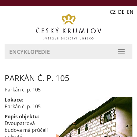
CZ DE EN
ENCYKLOPEDIE
přepn
naviga
PARKÁN Č. P. 105
Parkán č. p. 105
Lokace:
Parkán č. p. 105
Popis objektu:
Dvoupatrová
budova má průčelí
pokryté