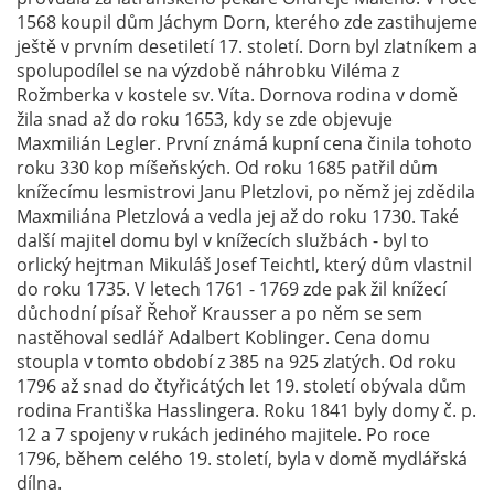
1568 koupil dům Jáchym Dorn, kterého zde zastihujeme
ještě v prvním desetiletí 17. století. Dorn byl zlatníkem a
spolupodílel se na výzdobě náhrobku Viléma z
Rožmberka v kostele sv. Víta. Dornova rodina v domě
žila snad až do roku 1653, kdy se zde objevuje
Maxmilián Legler. První známá kupní cena činila tohoto
roku 330 kop míšeňských. Od roku 1685 patřil dům
knížecímu lesmistrovi Janu Pletzlovi, po němž jej zdědila
Maxmiliána Pletzlová a vedla jej až do roku 1730. Také
další majitel domu byl v knížecích službách - byl to
orlický hejtman Mikuláš Josef Teichtl, který dům vlastnil
do roku 1735. V letech 1761 - 1769 zde pak žil knížecí
důchodní písař Řehoř Krausser a po něm se sem
nastěhoval sedlář Adalbert Koblinger. Cena domu
stoupla v tomto období z 385 na 925 zlatých. Od roku
1796 až snad do čtyřicátých let 19. století obývala dům
rodina Františka Hasslingera. Roku 1841 byly domy č. p.
12 a 7 spojeny v rukách jediného majitele. Po roce
1796, během celého 19. století, byla v domě mydlářská
dílna.