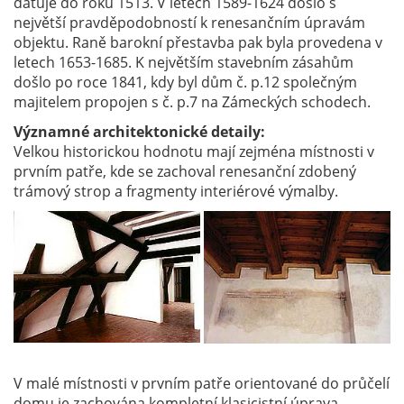
datuje do roku 1513. V letech 1589-1624 došlo s
největší pravděpodobností k renesančním úpravám
objektu. Raně barokní přestavba pak byla provedena v
letech 1653-1685. K největším stavebním zásahům
došlo po roce 1841, kdy byl dům č. p.12 společným
majitelem propojen s č. p.7 na Zámeckých schodech.
Významné architektonické detaily:
Velkou historickou hodnotu mají zejména místnosti v
prvním patře, kde se zachoval renesanční zdobený
trámový strop a fragmenty interiérové výmalby.
V malé místnosti v prvním patře orientované do průčelí
domu je zachována kompletní klasicistní úprava