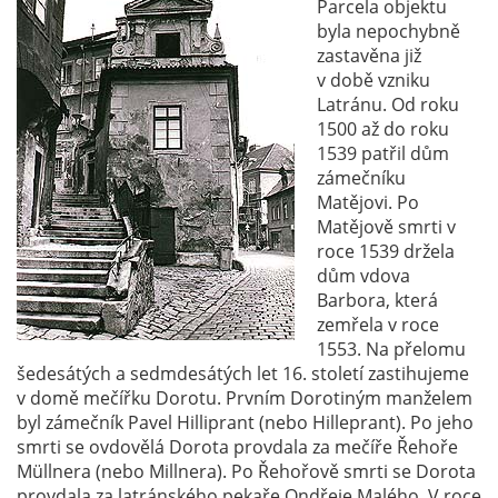
Parcela objektu
byla nepochybně
zastavěna již
v době vzniku
Latránu. Od roku
1500 až do roku
1539 patřil dům
zámečníku
Matějovi. Po
Matějově smrti v
roce 1539 držela
dům vdova
Barbora, která
zemřela v roce
1553. Na přelomu
šedesátých a sedmdesátých let 16. století zastihujeme
v domě mečířku Dorotu. Prvním Dorotiným manželem
byl zámečník Pavel Hilliprant (nebo Hilleprant). Po jeho
smrti se ovdovělá Dorota provdala za mečíře Řehoře
Müllnera (nebo Millnera). Po Řehořově smrti se Dorota
provdala za latránského pekaře Ondřeje Malého. V roce