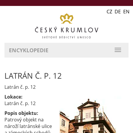
CZ DE EN
ENCYKLOPEDIE
přepn
naviga
LATRÁN Č. P. 12
Latrán č. p. 12
Lokace:
Latrán č. p. 12
Popis objektu:
Patrový objekt na
nároží latránské ulice
a zámeckých schodů,