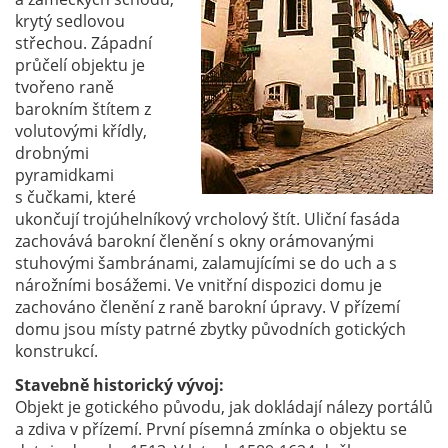
krytý sedlovou
střechou. Západní
průčelí objektu je
tvořeno raně
barokním štítem z
volutovými křídly,
drobnými
pyramidkami
s čučkami, které
ukončují trojúhelníkový vrcholový štít. Uliční fasáda
zachovává barokní členění s okny orámovanými
stuhovými šambránami, zalamujícími se do uch a s
nárožními bosážemi. Ve vnitřní dispozici domu je
zachováno členění z raně barokní úpravy. V přízemí
domu jsou místy patrné zbytky původních gotických
konstrukcí.
Stavebně historický vývoj:
Objekt je gotického původu, jak dokládají nálezy portálů
a zdiva v přízemí. První písemná zmínka o objektu se