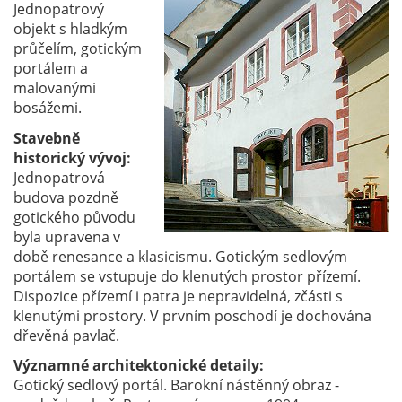
Jednopatrový
objekt s hladkým
průčelím, gotickým
portálem a
malovanými
bosážemi.
Stavebně
historický vývoj:
Jednopatrová
budova pozdně
gotického původu
byla upravena v
době renesance a klasicismu. Gotickým sedlovým
portálem se vstupuje do klenutých prostor přízemí.
Dispozice přízemí i patra je nepravidelná, zčásti s
klenutými prostory. V prvním poschodí je dochována
dřevěná pavlač.
Významné architektonické detaily:
Gotický sedlový portál. Barokní nástěnný obraz -