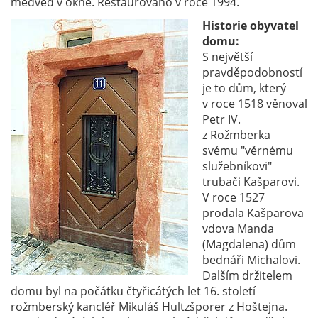
medvěd v okně. Restaurováno v roce 1994.
Historie obyvatel
domu:
S největší
pravděpodobností
je to dům, který
v roce 1518 věnoval
Petr IV.
z Rožmberka
svému "věrnému
služebníkovi"
trubači Kašparovi.
V roce 1527
prodala Kašparova
vdova Manda
(Magdalena) dům
bednáři Michalovi.
Dalším držitelem
domu byl na počátku čtyřicátých let 16. století
rožmberský kancléř Mikuláš Hultzšporer z Hoštejna.