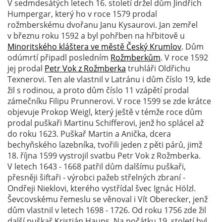
V sedmdesátých letech 16. století držel dům Jindřich
Humpergar, který ho v roce 1579 prodal
rožmberskému dvořanu Janu Kysaurovi. Jan zemřel
v březnu roku 1592 a byl pohřben na hřbitově u
Minoritského kláštera ve městě Český Krumlov
. Dům
odúmrtí připadl posledním
Rožmberkům
. V roce 1592
jej prodal
Petr Vok z Rožmberka
truhláři Oldřichu
Texnerovi. Ten ale vlastnil v Latránu i dům číslo 19, kde
žil s rodinou, a proto dům číslo 11 vzápětí prodal
zámečníku Filipu Prunnerovi. V roce 1599 se zde krátce
objevuje Prokop Weigl, který ještě v témže roce dům
prodal puškaři Martinu Schifferovi, jenž ho splácel až
do roku 1623. Puškař Martin a Anička, dcera
bechyňského lazebníka, tvořili jeden z pěti párů, jimž
18. října 1599 vystrojil svatbu Petr Vok z Rožmberka.
V letech 1643 - 1668 patřil dům dalšímu puškaři,
přesněji šiftaři - výrobci pažeb střelných zbraní -
Ondřeji Nieklovi, kterého vystřídal švec Ignác Hölzl.
Ševcovskému řemeslu se věnoval i Vít Oberecker, jenž
dům vlastnil v letech 1698 - 1726. Od roku 1756 zde žil
další puškař Kristián Haups. Na počátku 19. století byl