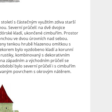
toletí s částečným využitím zdiva starší
u. Severní průčelí: na dvě dvojice
órské kladí, ukončené cimbuřím. Prostor
é konchou ve dvou úrovních nad sebou.
eny tenkou hrubě hlazenou omítkou s
korem bylo vyzdobeno kladí a korunní
é rustiky, kombinovaný s dekorativním
na západním a východním průčelí se
období bylo severní průčelí i s cimbuřím
hovaným povrchem s okrovým nátěrem.