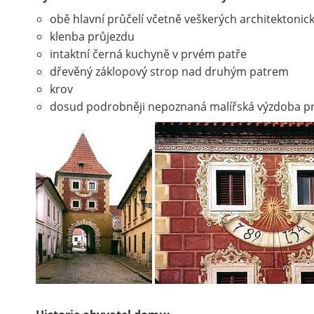
obě hlavní průčelí včetně veškerých architektonic
klenba průjezdu
intaktní černá kuchyně v prvém patře
dřevěný záklopový strop nad druhým patrem
krov
dosud podrobněji nepoznaná malířská výzdoba p