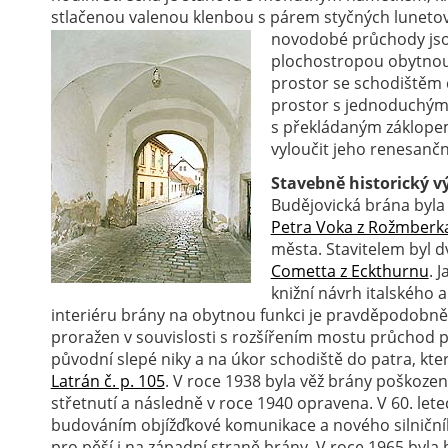
stlačenou valenou klenbou s párem styčných lunetov
novodobé průchody jso
plochostropou obytnou
prostor se schodištěm 
prostor s jednoduchý
s překládaným záklopem.
vyloučit jeho renesanč
Stavebně historický vý
Budějovická brána byla
Petra Voka z Rožmberk
města. Stavitelem byl d
Cometta z Eckthurnu
. 
knižní návrh italského 
interiéru brány na obytnou funkci je pravděpodobně 
proražen v souvislosti s rozšířením mostu průchod p
původní slepé niky a na úkor schodiště do patra, k
Latrán č. p. 105
. V roce 1938 byla věž brány poško
střetnutí a následně v roce 1940 opravena. V 60. letec
budováním objížďkové komunikace a nového silničn
pro pěší i na západní straně brány. V roce 1965 byla b