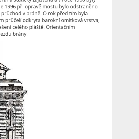
oce 1996 při opravě mostu bylo odstraněno
í průchod v bráně. O rok před tím byla
m průčelí odkryta barokní omítková vrstva,
šení celého pláště. Orientačním
jezdu brány.