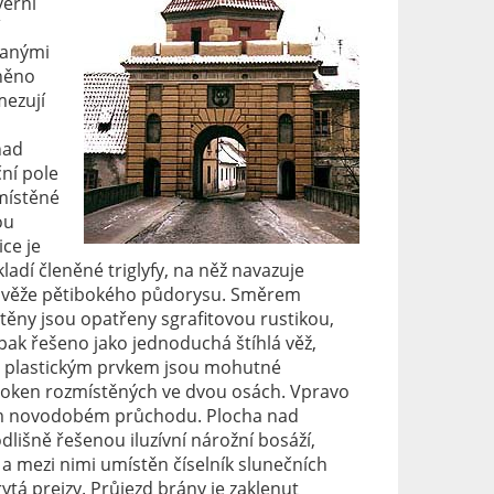
verní
vanými
lněno
ezují
nad
ní pole
místěné
ou
ce je
adí členěné triglyfy, na něž navazuje
 věže pětibokého půdorysu. Směrem
stěny jsou opatřeny sgrafitovou rustikou,
opak řešeno jako jednoduchá štíhlá věž,
ým plastickým prvkem jsou mohutné
 oken rozmístěných ve dvou osách. Vpravo
ém novodobém průchodu. Plocha nad
dlišně řešenou iluzívní nárožní bosáží,
a mezi nimi umístěn číselník slunečních
á prejzy. Průjezd brány je zaklenut