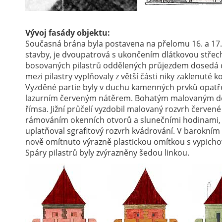
Vývoj fasády objektu:
Současná brána byla postavena na přelomu 16. a 17. s
stavby, je dvoupatrová s ukončením dlátkovou střecho
bosovaných pilastrů oddělených průjezdem dosedá d
mezi pilastry vyplňovaly z větší části niky zaklenut
Vyzděné partie byly v duchu kamenných prvků opatř
lazurním červeným nátěrem. Bohatým malovaným de
římsa. Jižní průčelí vyzdobil malovaný rozvrh červen
rámováním okenních otvorů a slunečními hodinami, 
uplatňoval sgrafitový rozvrh kvádrování. V barokním 
nově omítnuto výrazně plastickou omítkou s vypic
Spáry pilastrů byly zvýrazněny šedou linkou.