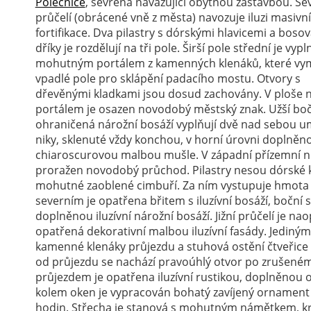
Polečnice
, sevřená navazující obytnou zástavbou. Se
průčelí (obrácené vně z města) navozuje iluzi masivní
fortifikace. Dva pilastry s dórskými hlavicemi a boso
dříky je rozdělují na tři pole. Širší pole střední je vyp
mohutným portálem z kamenných klenáků, které vym
vpadlé pole pro sklápění padacího mostu. Otvory s
dřevěnými kladkami jsou dosud zachovány. V ploše 
portálem je osazen novodobý městský znak. Užší boč
ohraničená nárožní bosáží vyplňují dvě nad sebou u
niky, sklenuté vždy konchou, v horní úrovni doplněn
chiaroscurovou malbou mušle. V západní přízemní ni
proražen novodobý průchod. Pilastry nesou dórské kl
mohutné zaoblené cimbuří. Za ním vystupuje hmota
severním je opatřena břitem s iluzívní bosáží, boční 
doplněnou iluzívní nárožní bosáží. Jižní průčelí je na
opatřená dekorativní malbou iluzívní fasády. Jedin
kamenné klenáky průjezdu a stuhová ostění čtveřice
od průjezdu se nachází pravoúhlý otvor po zrušen
průjezdem je opatřena iluzívní rustikou, doplněnou o
kolem oken je vypracován bohatý zavíjený ornament 
hodin. Střecha je stanová s mohutným námětkem, kryt