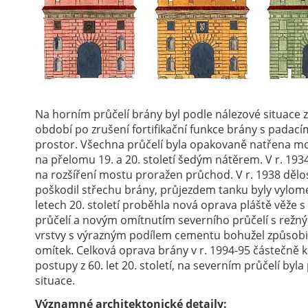
Na horním průčelí brány byl podle nálezové situace 
období po zrušení fortifikační funkce brány s pada
prostor. Všechna průčelí byla opakovaně natřena 
na přelomu 19. a 20. století šedým nátěrem. V r. 193
na rozšíření mostu proražen průchod. V r. 1938 dělos
poškodil střechu brány, průjezdem tanku byly vylome
letech 20. století proběhla nová oprava pláště věže
průčelí a novým omítnutím severního průčelí s rež
vrstvy s výrazným podílem cementu bohužel způsobil
omítek. Celková oprava brány v r. 1994-95 částečně 
postupy z 60. let 20. století, na severním průčelí by
situace.
Významné architektonické detaily: