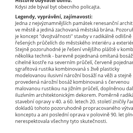
Historie obyvatel domu:
Kdysi zde býval byt obecního policajta.
Legendy, vyprávění, zajímavosti:
Jedna z nejvýznamnějších památek renesanční archit
ve městě a jediná zachovaná městská brána. Pozor
je koncept "dvojtvářnosti" stavby v radikálně odlišně
řešených průčelích do městského interiéru a exterié
Stejně pozoruhodné je řešení vnějšího pláště v komb
několika technik - barevně pojednaná omítaná bosáž
cihelné kostře na severním průčelí, červeně pojedna
sgrafitová rustika kombinovaná s živě plasticky
modelovanou ilusivní nárožní bosáží na věži a stejně
provedená nárožní bosáž kombinovaná s červenou
malovanou rustikou na jižním průčelí, doplněnou da
iluzívním architektonickým dekorem. Poměrně radiká
stavební opravy v 40. a 60. letech 20. století zničily ř
dokladů tohoto pozoruhodně propracovaného výtv
konceptu a ani poslední oprava v polovině 90. let pln
nerespektovala všechny tyto skutečnosti.