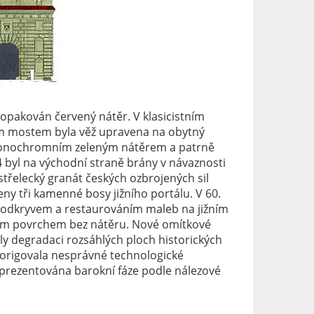
zopakován červený nátěr. V klasicistním
cím mostem byla věž upravena na obytný
monochromním zeleným nátěrem a patrně
4 byl na východní straně brány v návaznosti
třelecký granát českých ozbrojených sil
ny tři kamenné bosy jižního portálu. V 60.
 s odkryvem a restaurováním maleb na jižním
ným povrchem bez nátěru. Nové omítkové
y degradaci rozsáhlých ploch historických
korigovala nesprávné technologické
la prezentována barokní fáze podle nálezové