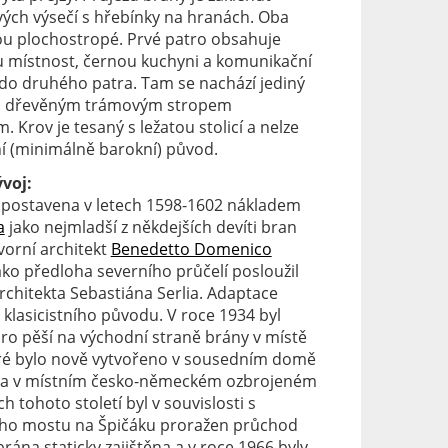
ých výsečí s hřebínky na hranách.
Oba
u plochostropé. Prvé patro obsahuje
 místnost, černou kuchyni a komunikační
do druhého patra. Tam se nachází jediný
m dřevěným trámovým stropem
 Krov je tesaný s ležatou stolicí a nelze
ní (minimálně barokní) původ.
voj:
 postavena v letech 1598-1602 nákladem
a
jako nejmladší z někdejších devíti bran
vorní architekt
Benedetto Domenico
Jako předloha severního průčelí posloužil
architekta Sebastiána Serlia. Adaptace
klasicistního původu. V roce 1934 byl
ro pěší na východní straně brány v místě
teré bylo nově vytvořeno v sousedním domě
zena v místním česko-německém ozbrojeném
h tohoto století byl v souvislosti s
ího mostu na Špičáku proražen průchod
rána staticky zajištěna a v roce 1966 byly