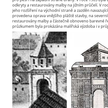
odkryty a restaurovány malby na jižním průčelí. V r
jeho rozšíření na východní straně a zazděn navazujíc
provedena oprava vnějšího pláště stavby, na severní
restaurovány malby a částečně obnoveno barevné ře
průzkumem byla prokázána malířská výzdoba i v prů