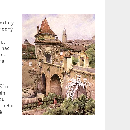
ektury
uhodný
ru.
inaci
 na
ná
lším
lní
adu
arného
ě