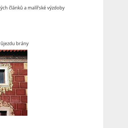
kých článků a malířské výzdoby
růjezdu brány