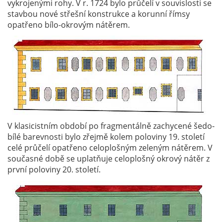
vykrojenými rohy. V r. 1724 bylo průčelí v souvislosti se
stavbou nové střešní konstrukce a korunní římsy
opatřeno bílo-okrovým nátěrem.
V klasicistním období po fragmentálně zachycené šedo-
bílé barevnosti bylo zřejmě kolem poloviny 19. století
celé průčelí opatřeno celoplošným zeleným nátěrem. V
současné době se uplatňuje celoplošný okrový nátěr z
první poloviny 20. století.