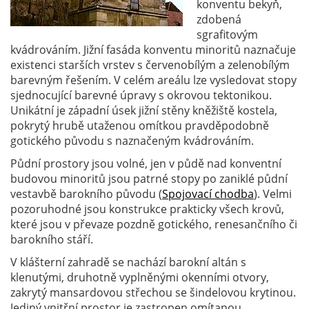
konventu bekyň,
zdobená
sgrafitovým
kvádrováním. Jižní fasáda konventu minoritů naznačuje
existenci starších vrstev s červenobílým a zelenobílým
barevným řešením. V celém areálu lze vysledovat stopy
sjednocující barevné úpravy s okrovou tektonikou.
Unikátní je západní úsek jižní stěny kněžiště kostela,
pokrytý hrubě utaženou omítkou pravděpodobně
gotického původu s naznačeným kvádrováním.
Půdní prostory jsou volné, jen v půdě nad konventní
budovou minoritů jsou patrné stopy po zaniklé půdní
vestavbě barokního původu (
Spojovací chodba
). Velmi
pozoruhodné jsou konstrukce prakticky všech krovů,
které jsou v převaze pozdně gotického, renesančního či
barokního stáří.
V klášterní zahradě se nachází barokní altán s
klenutými, druhotně vyplněnými okenními otvory,
zakrytý mansardovou střechou se šindelovou krytinou.
Jediný vnitřní prostor je zastropen omítanou