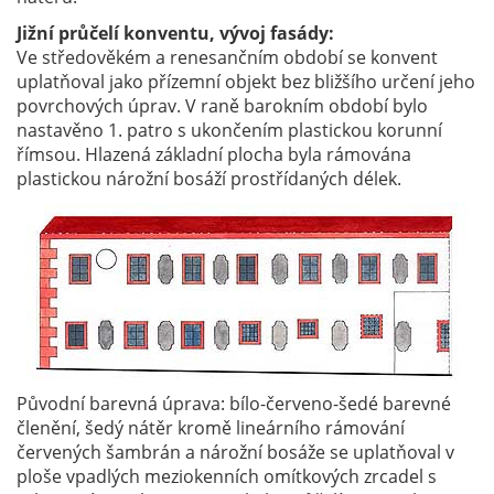
Jižní průčelí konventu, vývoj fasády:
Ve středověkém a renesančním období se konvent
uplatňoval jako přízemní objekt bez bližšího určení jeho
povrchových úprav. V raně barokním období bylo
nastavěno 1. patro s ukončením plastickou korunní
římsou. Hlazená základní plocha byla rámována
plastickou nárožní bosáží prostřídaných délek.
Původní barevná úprava: bílo-červeno-šedé barevné
členění, šedý nátěr kromě lineárního rámování
červených šambrán a nárožní bosáže se uplatňoval v
ploše vpadlých meziokenních omítkových zrcadel s