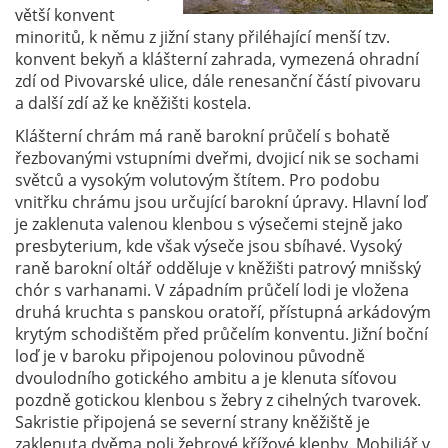
větší konvent
minoritů, k němu z jižní stany přiléhající menší tzv.
konvent bekyň a klášterní zahrada, vymezená ohradní
zdí od Pivovarské ulice, dále renesanční částí pivovaru
a další zdí až ke kněžišti kostela.
Klášterní chrám má raně barokní průčelí s bohatě
řezbovanými vstupními dveřmi, dvojicí nik se sochami
světců a vysokým volutovým štítem. Pro podobu
vnitřku chrámu jsou určující barokní úpravy. Hlavní loď
je zaklenuta valenou klenbou s výsečemi stejně jako
presbyterium, kde však výseče jsou sbíhavé. Vysoký
raně barokní oltář odděluje v kněžišti patrový mnišský
chór s varhanami. V západním průčelí lodi je vložena
druhá kruchta s panskou oratoří, přístupná arkádovým
krytým schodištěm před průčelím konventu. Jižní boční
loď je v baroku připojenou polovinou původně
dvoulodního gotického ambitu a je klenuta síťovou
pozdně gotickou klenbou s žebry z cihelných tvarovek.
Sakristie připojená se severní strany kněžiště je
zaklenuta dvěma poli žebrové křížové klenby. Mobiliář v