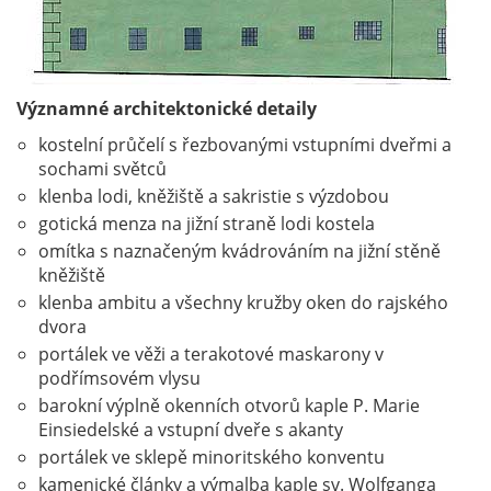
Významné architektonické detaily
kostelní průčelí s řezbovanými vstupními dveřmi a
sochami světců
klenba lodi, kněžiště a sakristie s výzdobou
gotická menza na jižní straně lodi kostela
omítka s naznačeným kvádrováním na jižní stěně
kněžiště
klenba ambitu a všechny kružby oken do rajského
dvora
portálek ve věži a terakotové maskarony v
podřímsovém vlysu
barokní výplně okenních otvorů kaple P. Marie
Einsiedelské a vstupní dveře s akanty
portálek ve sklepě minoritského konventu
kamenické články a výmalba kaple sv. Wolfganga