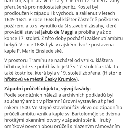
barokní, započatá ve třicátých letech 17. století a záhy
přerušená pro nedostatek peněz. Kostel byl
prodloužen k západu i k východu a zaklenut v letech
1649-1681. V roce 1668 byl klášter částečně poškozen
požárem, a to si vynutilo další stavební zásahy, které
prováděl stavitel
Jakub de Maggi
a probíhaly až do
konce 17. století. Z této doby pochází i zaklenutí ambitu
bekyň. V roce 1688 byla v rajském dvoře postavena
kaple P. Marie Einsiedelské.
V prostoru Tramínu se nacházel od vzniku kláštera
hřbitov, kde se pohřbívalo ještě v 17. století a stála tu
také kostnice, která byla v 19. století zbořena. (
Historie
hřbitovů ve městě Český Krumlov
).
Západní průčelí objektu, vývoj fasády:
Podle sondážních nálezů a archivních podkladů byl
současný ambit v přízemní úrovni vystavěn až před
rokem 1500. Ve stejné stavební fázi vlevo od západního
průčelí ambitu vznikla kaple sv. Bartoloměje se dvěma
hrotitými okenními otvory v západní stěně. Hrubý
omítkový povrch obou průčelí s hlazeným rámováním