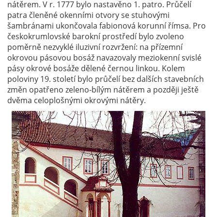
nátěrem. V r. 1777 bylo nastavěno 1. patro. Průčelí
patra členěné okenními otvory se stuhovými
šambránami ukončovala fabionová korunní římsa. Pro
českokrumlovské barokní prostředí bylo zvoleno
poměrně nezvyklé iluzivní rozvržení: na přízemní
okrovou pásovou bosáž navazovaly meziokenní svislé
pásy okrové bosáže dělené černou linkou. Kolem
poloviny 19. století bylo průčelí bez dalších stavebních
změn opatřeno zeleno-bílým nátěrem a později ještě
dvěma celoplošnými okrovými nátěry.