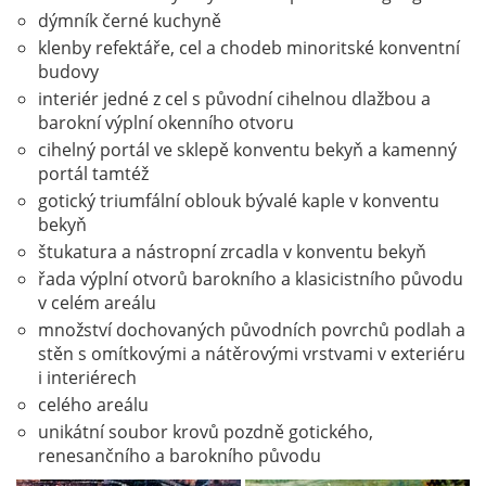
dýmník černé kuchyně
klenby refektáře, cel a chodeb minoritské konventní
budovy
interiér jedné z cel s původní cihelnou dlažbou a
barokní výplní okenního otvoru
cihelný portál ve sklepě konventu bekyň a kamenný
portál tamtéž
gotický triumfální oblouk bývalé kaple v konventu
bekyň
štukatura a nástropní zrcadla v konventu bekyň
řada výplní otvorů barokního a klasicistního původu
v celém areálu
množství dochovaných původních povrchů podlah a
stěn s omítkovými a nátěrovými vrstvami v exteriéru
i interiérech
celého areálu
unikátní soubor krovů pozdně gotického,
renesančního a barokního původu