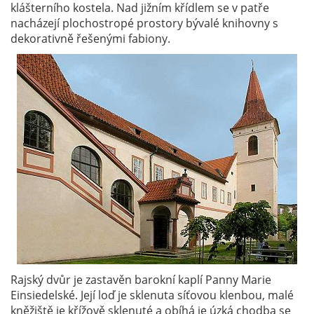
klášterního kostela. Nad jižním křídlem se v patře
nacházejí plochostropé prostory bývalé knihovny s
dekorativně řešenými fabiony.
Rajský dvůr je zastavěn barokní kaplí Panny Marie
Einsiedelské. Její loď je sklenuta síťovou klenbou, malé
kněžiště je křížově sklenuté a obíhá je úzká chodba se