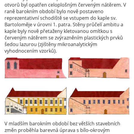
otvorů byl opatřen celoplošným červeným nátěrem. V
raně barokním období bylo nově postaveno
reprezentativní schodiště se vstupem do kaple sv.
Bartoloměje v úrovni 1. patra. Stěny průčelí ambitu a
kaple byly nově přetaženy kletovanou omítkou s
červeným nátěrem se zvýrazněním plastických prvků
šedou lazurou (zjištěny mikroanalytickým
vyhodnocením vzorků).
V mladším barokním období bez větších stavebních
změn proběhla barevná úprava s bílo-okrovým