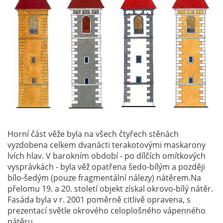
Horní část věže byla na všech čtyřech stěnách
vyzdobena celkem dvanácti terakotovými maskarony
lvích hlav. V barokním období - po dílčích omítkových
vysprávkách - byla věž opatřena šedo-bílým a později
bílo-šedým (pouze fragmentální nálezy) nátěrem.Na
přelomu 19. a 20. století objekt získal okrovo-bílý nátěr.
Fasáda byla v r. 2001 poměrně citlivě opravena, s
prezentací světle okrového celoplošného vápenného
nátěru.