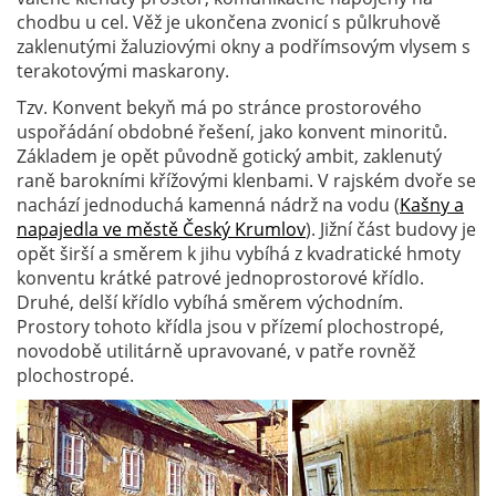
chodbu u cel. Věž je ukončena zvonicí s půlkruhově
zaklenutými žaluziovými okny a podřímsovým vlysem s
terakotovými maskarony.
Tzv. Konvent bekyň má po stránce prostorového
uspořádání obdobné řešení, jako konvent minoritů.
Základem je opět původně gotický ambit, zaklenutý
raně barokními křížovými klenbami. V rajském dvoře se
nachází jednoduchá kamenná nádrž na vodu (
Kašny a
napajedla ve městě Český Krumlov
). Jižní část budovy je
opět širší a směrem k jihu vybíhá z kvadratické hmoty
konventu krátké patrové jednoprostorové křídlo.
Druhé, delší křídlo vybíhá směrem východním.
Prostory tohoto křídla jsou v přízemí plochostropé,
novodobě utilitárně upravované, v patře rovněž
plochostropé.