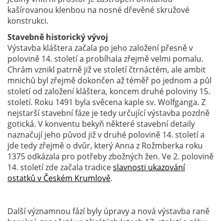
kašírovanou klenbou na nosné dřevěné skružové
konstrukci.
Stavebně historický vývoj
Výstavba kláštera začala po jeho založení přesně v
polovině 14. století a probíhala zřejmě velmi pomalu.
Chrám vznikl patrně již ve století čtrnáctém, ale ambit
mnichů byl zřejmě dokončen až téměř po jednom a půl
století od založení kláštera, koncem druhé poloviny 15.
století. Roku 1491 byla svěcena kaple sv. Wolfganga. Z
nejstarší stavební fáze je tedy určující výstavba pozdně
gotická. V konventu bekyň některé stavební detaily
naznačují jeho původ již v druhé polovině 14. století a
jde tedy zřejmě o dvůr, který Anna z Rožmberka roku
1375 odkázala pro potřeby zbožných žen. Ve 2. polovině
14. století zde začala tradice
slavnosti ukazování
ostatků v Českém Krumlově
.
Další významnou fází byly úpravy a nová výstavba raně