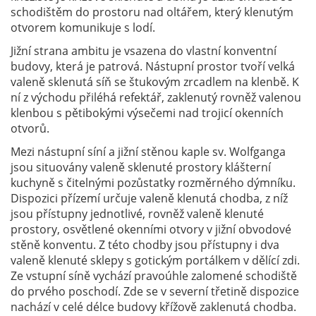
schodištěm do prostoru nad oltářem, který klenutým
otvorem komunikuje s lodí.
Jižní strana ambitu je vsazena do vlastní konventní
budovy, která je patrová. Nástupní prostor tvoří velká
valeně sklenutá síň se štukovým zrcadlem na klenbě. K
ní z východu přiléhá refektář, zaklenutý rovněž valenou
klenbou s pětibokými výsečemi nad trojicí okenních
otvorů.
Mezi nástupní síní a jižní stěnou kaple sv. Wolfganga
jsou situovány valeně sklenuté prostory klášterní
kuchyně s čitelnými pozůstatky rozměrného dýmníku.
Dispozici přízemí určuje valeně klenutá chodba, z níž
jsou přístupny jednotlivé, rovněž valeně klenuté
prostory, osvětlené okenními otvory v jižní obvodové
stěně konventu. Z této chodby jsou přístupny i dva
valeně klenuté sklepy s gotickým portálkem v dělící zdi.
Ze vstupní síně vychází pravoúhle zalomené schodiště
do prvého poschodí. Zde se v severní třetině dispozice
nachází v celé délce budovy křížově zaklenutá chodba.