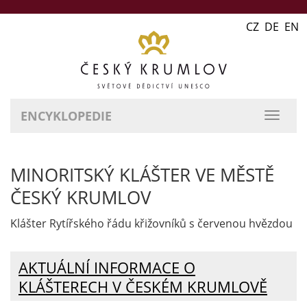
CZ DE EN
ENCYKLOPEDIE
přepn
naviga
MINORITSKÝ KLÁŠTER VE MĚSTĚ
ČESKÝ KRUMLOV
Klášter Rytířského řádu křižovníků s červenou hvězdou
AKTUÁLNÍ INFORMACE O
KLÁŠTERECH V ČESKÉM KRUMLOVĚ