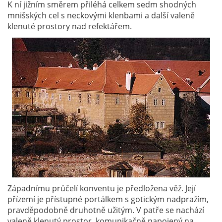
K ní jižním směrem přiléhá celkem sedm shodných
mnišských cel s neckovými klenbami a další valeně
klenuté prostory nad refektářem.
Západnímu průčelí konventu je předložena věž. Její
přízemí je přístupné portálkem s gotickým nadpražím,
pravděpodobně druhotně užitým. V patře se nachází
valeně klenutý prostor, komunikačně napojený na