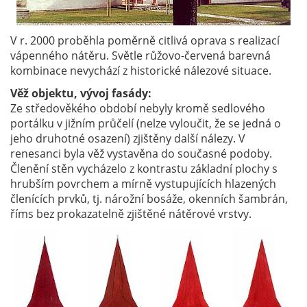
V r. 2000 proběhla poměrně citlivá oprava s realizací
vápenného nátěru. Světle růžovo-červená barevná
kombinace nevychází z historické nálezové situace.
Věž objektu, vývoj fasády:
Ze středověkého období nebyly kromě sedlového
portálku v jižním průčelí (nelze vyloučit, že se jedná o
jeho druhotné osazení) zjištěny další nálezy. V
renesanci byla věž vystavěna do současné podoby.
Členění stěn vycházelo z kontrastu základní plochy s
hrubším povrchem a mírně vystupujících hlazených
členících prvků, tj. nárožní bosáže, okenních šambrán,
říms bez prokazatelně zjištěné nátěrové vrstvy.