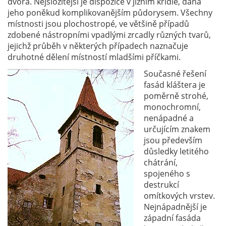
dvora. Nejsložitější je dispozice v jižním křídle, daná
jeho poněkud komplikovanějším půdorysem. Všechny
místnosti jsou plochostropé, ve většině případů
zdobené nástropními vpadlými zrcadly různých tvarů,
jejichž průběh v některých případech naznačuje
druhotné dělení místností mladšími příčkami.
Současné řešení
fasád kláštera je
poměrně strohé,
monochromní,
nenápadné a
určujícím znakem
jsou především
důsledky letitého
chátrání,
spojeného s
destrukcí
omítkových vrstev.
Nejnápadnější je
západní fasáda