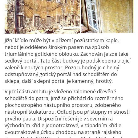
Jižní křídlo může být v přízemí pozůstatkem kaple,
neboť je odděleno širokým pasem na způsob
triumfálního gotického oblouku. Zachován je zde také
sedlový portál. Tato část budovy je podsklepena trojicí
valeně klenutých prostor. Pozoruhodný je cihelný
odstupňovaný gotický portál nad schodištěm do
sklepa, další sklepní portál je kamenný, hrotitý.
V jižní části ambitu je vloženo zalomené dřevěné
schodiště do patra, jímž se přichází do rozměrného
plochostropého nástupního prostoru, zdobeného
nástropní štukaturou. Odtud jsou přístupny místnosti
prvého patra. Dispoziční řešení je v severním a
východním křídle jednotraktové, v západním křídle
dvoutraktové s úzkou chodbou na straně rajského