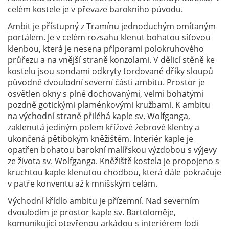
celém kostele je v převaze barokního původu.
Ambit je přístupný z Tramínu jednoduchým omítaným
portálem. Je v celém rozsahu klenut bohatou síťovou
klenbou, která je nesena příporami polokruhového
průřezu a na vnější straně konzolami. V dělicí stěně ke
kostelu jsou sondami odkryty tordované dříky sloupů
původně dvoulodní severní části ambitu. Prostor je
osvětlen okny s plně dochovanými, velmi bohatými
pozdně gotickými plaménkovými kružbami. K ambitu
na východní straně přiléhá kaple sv. Wolfganga,
zaklenutá jediným polem křížové žebrové klenby a
ukončená pětibokým kněžištěm. Interiér kaple je
opatřen bohatou barokní malířskou výzdobou s výjevy
ze života sv. Wolfganga. Kněžiště kostela je propojeno s
kruchtou kaple klenutou chodbou, která dále pokračuje
v patře konventu až k mnišským celám.
Východní křídlo ambitu je přízemní. Nad severním
dvoulodím je prostor kaple sv. Bartoloměje,
komunikující otevřenou arkádou s interiérem lodi