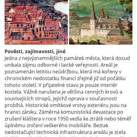
Pověsti, zajímavosti, jiné
Jedna z nejvýznamnějších památek města, která dosud
unikala zájmu odborné i laické veřejnosti. Areál je
poznamenán letitou neúdržbou, která má kořeny v
chronickém nedostatku financí zřejmě již od počátku
tohoto století. V přijatelné stavu je pouze interiér
kostela. Vážně narušena je většina cenných krovů a
souvisejících stropů, jejichž oprava v současnosti
probíhá. Historické omítkové vrstvy exteriéru jsou na
hranici zániku. Záměrná komunistická devastace po
zrušení kláštera v roce 1950 vedla ke ztrátě nebo téměř
úplnému zničení veškerého mobiliáře. Beztak
nedostačující technická infrastruktura areálu je zcela