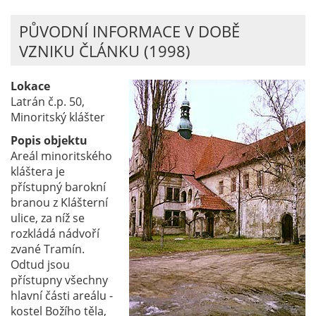
PŮVODNÍ INFORMACE V DOBĚ
VZNIKU ČLÁNKU (1998)
Lokace
Latrán č.p. 50,
Minoritský klášter
Popis objektu
Areál minoritského
kláštera je
přístupný barokní
branou z Klášterní
ulice, za níž se
rozkládá nádvoří
zvané Tramín.
Odtud jsou
přístupny všechny
hlavní části areálu -
kostel Božího těla,