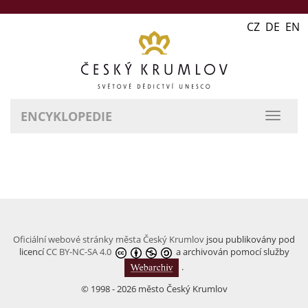
CZ DE EN
ENCYKLOPEDIE
přepn
naviga
Oficiální webové stránky města Český Krumlov
jsou publikovány pod
licencí
CC BY-NC-SA 4.0
a archivován pomocí služby
.
© 1998 - 2026 město Český Krumlov