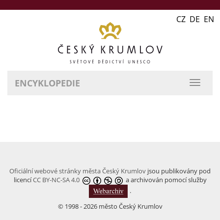
CZ DE EN
ENCYKLOPEDIE
přepn
naviga
Oficiální webové stránky města Český Krumlov
jsou publikovány pod
licencí
CC BY-NC-SA 4.0
a archivován pomocí služby
.
© 1998 - 2026 město Český Krumlov