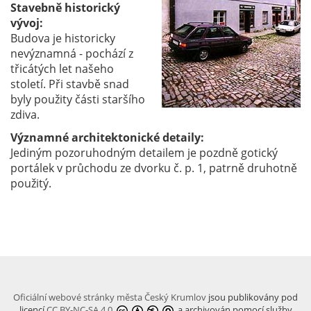
Stavebně historický
vývoj:
Budova je historicky
nevýznamná - pochází z
třicátých let našeho
století. Při stavbě snad
byly použity části staršího
zdiva.
Významné architektonické detaily:
Jediným pozoruhodným detailem je pozdně gotický
portálek v průchodu ze dvorku č. p. 1, patrně druhotně
použitý.
Oficiální webové stránky města Český Krumlov
jsou publikovány pod
licencí
CC BY-NC-SA 4.0
a archivován pomocí služby