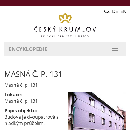
CZ DE EN
ENCYKLOPEDIE
přepn
naviga
MASNÁ Č. P. 131
Masná č. p. 131
Lokace:
Masná č. p. 131
Popis objektu:
Budova je dvoupatrová s
hladkým průčelím.