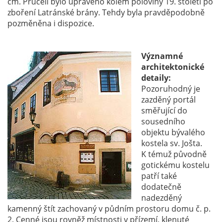
cm. Průčelí bylo upraveno kolem poloviny 19. století po
zboření Latránské brány. Tehdy byla pravděpodobně
pozměněna i dispozice.
Významné
architektonické
detaily:
Pozoruhodný je
zazděný portál
směřující do
sousedního
objektu bývalého
kostela sv. Jošta.
K témuž původně
gotickému kostelu
patří také
dodatečně
nadezděný
kamenný štít zachovaný v půdním prostoru domu č. p.
2. Cenné jsou rovněž místnosti v přízemí, klenuté