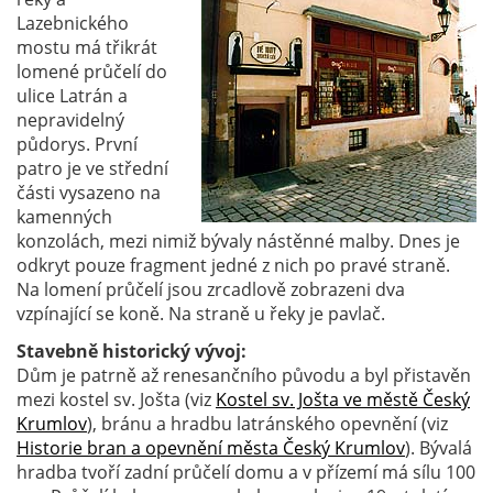
Lazebnického
mostu má třikrát
lomené průčelí do
ulice Latrán a
nepravidelný
půdorys. První
patro je ve střední
části vysazeno na
kamenných
konzolách, mezi nimiž bývaly nástěnné malby. Dnes je
odkryt pouze fragment jedné z nich po pravé straně.
Na lomení průčelí jsou zrcadlově zobrazeni dva
vzpínající se koně. Na straně u řeky je pavlač.
Stavebně historický vývoj:
Dům je patrně až renesančního původu a byl přistavěn
mezi kostel sv. Jošta (viz
Kostel sv. Jošta ve městě Český
Krumlov
), bránu a hradbu latránského opevnění (viz
Historie bran a opevnění města Český Krumlov
). Bývalá
hradba tvoří zadní průčelí domu a v přízemí má sílu 100