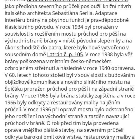
Jako předloha severního průčelí posloužil knižní návrh
italského architekta Sebastiána Serlia. Adaptace
interiéru brány na obytnou funkci je pravděpodobně
klasicistního původu. V roce 1934 byl proražen v
souvislosti s rozšířením mostu průchod pro pěší na
východní straně brány v místě původní slepé niky a na
úkor schodiště do patra, které bylo nově vytvořeno v
sousedním domě
Latrán č. p. 105
. V roce 1938 byla věž
brány poškozena v místním česko-německém
ozbrojeném střetnutí a následně v roce 1940 opravena.
V 60. letech tohoto století byl v souvislosti s budováním
objížďkové komunikace a nového silničního mostu na
Špičáku proražen průchod pro pěší i na západní straně
brány. V roce 1965 byla brána staticky zajištěna a v roce
1966 byly odkryty a restaurovány malby na jižním
průčelí. V roce 1996 při opravě mostu bylo odstraněno
jeho rozšíření na východní straně a zazděn navazující
průchod v bráně. O rok před tím byla provedena
oprava vnějšího pláště stavby, na severním průčelí
odkryta barokní omítková vrstva, restaurovány malby a