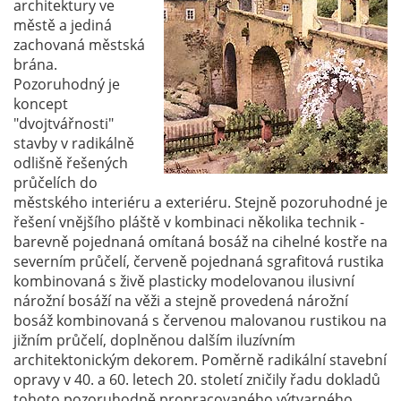
architektury ve
městě a jediná
zachovaná městská
brána.
Pozoruhodný je
koncept
"dvojtvářnosti"
stavby v radikálně
odlišně řešených
průčelích do
městského interiéru a exteriéru. Stejně pozoruhodné je
řešení vnějšího pláště v kombinaci několika technik -
barevně pojednaná omítaná bosáž na cihelné kostře na
severním průčelí, červeně pojednaná sgrafitová rustika
kombinovaná s živě plasticky modelovanou ilusivní
nárožní bosáží na věži a stejně provedená nárožní
bosáž kombinovaná s červenou malovanou rustikou na
jižním průčelí, doplněnou dalším iluzívním
architektonickým dekorem. Poměrně radikální stavební
opravy v 40. a 60. letech 20. století zničily řadu dokladů
tohoto pozoruhodně propracovaného výtvarného