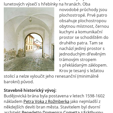
lunetových výsečí s hřebínky na hranách.
Oba
novodobé průchody jsou
plochostropé. Prvé patro
obsahuje plochostropou
obytnou místnost, černou
kuchyni a komunikační
prostor se schodištěm do
druhého patra. Tam se
nachází jediný prostor s
jednoduchým dřevěným
trámovým stropem
s překládaným záklopem.
Krov je tesaný s ležatou
stolicí a nelze vyloučit jeho renesanční (minimálně
barokní) původ.
Stavebně historický vývoj:
Budějovická brána byla postavena v letech 1598-1602
nákladem
Petra Voka z Rožmberka
jako nejmladší z
někdejších devíti bran města. Stavitelem byl dvorní
architekt
Benedetto Domenico Cometta z Eckthurnu
.