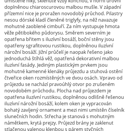
umístěné niky, sklenuté vždy konchou, v horní úrovni
doplněnou chiaroscurovou malbou mušle. V západní
přízemní nice je proražen novodobý průchod. Pilastry
nesou dórské kladí členěné triglyfy, na něž navazuje
mohutné zaoblené cimbuří. Za ním vystupuje hmota
věže pětibokého půdorysu. Směrem severním je
opatřena břitem s iluzívní bosáží, boční stěny jsou
opatřeny sgrafitovou rustikou, doplněnou iluzívní
nárožní bosáží. Jižní průčelí je naopak řešeno jako
jednoduchá štíhlá věž, opatřená dekorativní malbou
iluzívní fasády. Jediným plastickým prvkem jsou
mohutné kamenné klenáky průjezdu a stuhová ostění
čtveřice oken rozmístěných ve dvou osách. Vpravo od
průjezdu se nachází pravoúhlý otvor po zrušeném
novodobém průchodu. Plocha nad průjezdem je
opatřena iluzívní rustikou, doplněnou odlišně řešenou
iluzívní nárožní bosáží, kolem oken je vypracován
bohatý zavíjený ornament a mezi nimi umístěn číselník
slunečních hodin. Střecha je stanová s mohutným
námětkem, krytá prejzy. Průjezd brány je zaklenut
stlačenou valenou klenbou s párem styčných