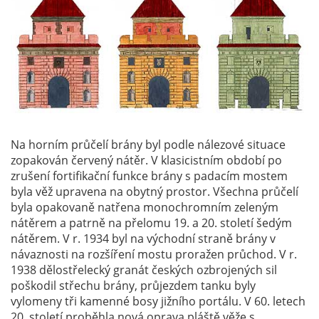
Na horním průčelí brány byl podle nálezové situace
zopakován červený nátěr. V klasicistním období po
zrušení fortifikační funkce brány s padacím mostem
byla věž upravena na obytný prostor. Všechna průčelí
byla opakovaně natřena monochromním zeleným
nátěrem a patrně na přelomu 19. a 20. století šedým
nátěrem. V r. 1934 byl na východní straně brány v
návaznosti na rozšíření mostu proražen průchod. V r.
1938 dělostřelecký granát českých ozbrojených sil
poškodil střechu brány, průjezdem tanku byly
vylomeny tři kamenné bosy jižního portálu. V 60. letech
20. století proběhla nová oprava pláště věže s