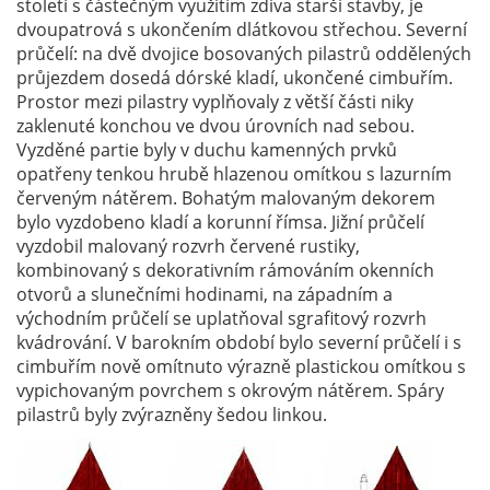
století s částečným využitím zdiva starší stavby, je
dvoupatrová s ukončením dlátkovou střechou. Severní
průčelí: na dvě dvojice bosovaných pilastrů oddělených
průjezdem dosedá dórské kladí, ukončené cimbuřím.
Prostor mezi pilastry vyplňovaly z větší části niky
zaklenuté konchou ve dvou úrovních nad sebou.
Vyzděné partie byly v duchu kamenných prvků
opatřeny tenkou hrubě hlazenou omítkou s lazurním
červeným nátěrem. Bohatým malovaným dekorem
bylo vyzdobeno kladí a korunní římsa. Jižní průčelí
vyzdobil malovaný rozvrh červené rustiky,
kombinovaný s dekorativním rámováním okenních
otvorů a slunečními hodinami, na západním a
východním průčelí se uplatňoval sgrafitový rozvrh
kvádrování. V barokním období bylo severní průčelí i s
cimbuřím nově omítnuto výrazně plastickou omítkou s
vypichovaným povrchem s okrovým nátěrem. Spáry
pilastrů byly zvýrazněny šedou linkou.