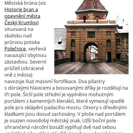
Městská brána (viz
Historie bran a
opevnění města
Český Krumlov
)
situovaná na
skalisku nad
průrvou potoka
Polečnice
, sevřená
navazující obytnou
zástavbou. Severní
průčelí (obrácené
vně z města)
navozuje iluzi masivní fortifikace. Dva pilastry
s dórskými hlavicemi a bosovanými dříky je rozdělují na
tři pole. Širší pole střední je vyplněno mohutným
portálem z kamenných klenáků, které vymezují vpadlé
pole pro sklápění padacího mostu. Otvory s dřevěnými
kladkami jsou dosud zachovány. V ploše nad portálem
je osazen novodobý městský znak. Užší boční pole
ohraničená nárožní bosáží vyplňují dvě nad sebou