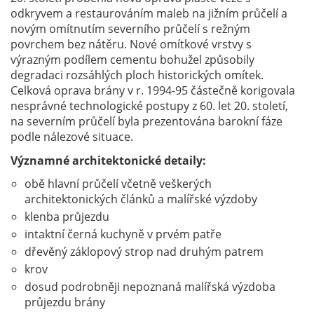
odkryvem a restaurováním maleb na jižním průčelí a
novým omítnutím severního průčelí s režným
povrchem bez nátěru. Nové omítkové vrstvy s
výrazným podílem cementu bohužel způsobily
degradaci rozsáhlých ploch historických omítek.
Celková oprava brány v r. 1994-95 částečně korigovala
nesprávné technologické postupy z 60. let 20. století,
na severním průčelí byla prezentována barokní fáze
podle nálezové situace.
Významné architektonické detaily:
obě hlavní průčelí včetně veškerých
architektonických článků a malířské výzdoby
klenba průjezdu
intaktní černá kuchyně v prvém patře
dřevěný záklopový strop nad druhým patrem
krov
dosud podrobněji nepoznaná malířská výzdoba
průjezdu brány