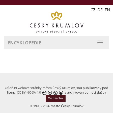
CZ DE EN
ENCYKLOPEDIE
přepn
naviga
Oficiální webové stránky města Český Krumlov
jsou publikovány pod
licencí
CC BY-NC-SA 4.0
a archivován pomocí služby
.
© 1998 - 2026 město Český Krumlov