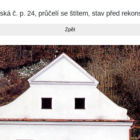
ká č. p. 24, průčelí se štítem, stav před rekon
Zpět