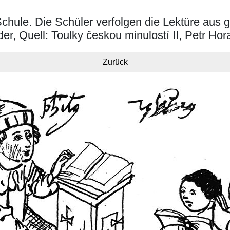
le. Die Schüler verfolgen die Lektüre aus ge
er, Quell: Toulky českou minulostí II, Petr Hora
Zurück