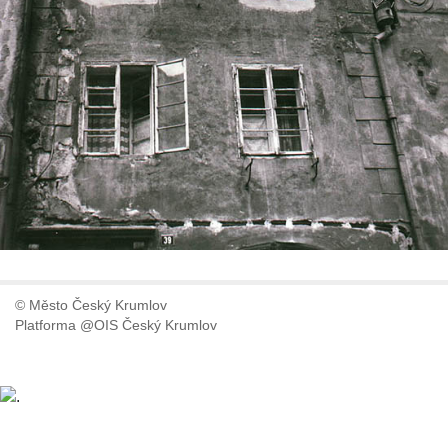
© Město Český Krumlov
Platforma @OIS Český Krumlov