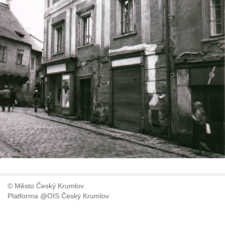
© Město Český Krumlov
Platforma @OIS Český Krumlov