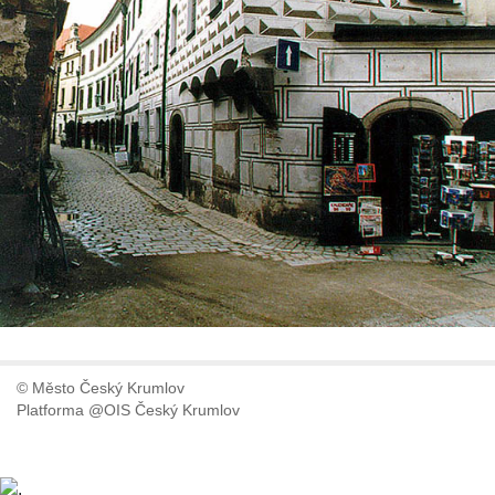
© Město Český Krumlov
Platforma @OIS Český Krumlov