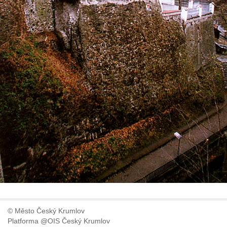
© Město Český Krumlov
Platforma @OIS Český Krumlov