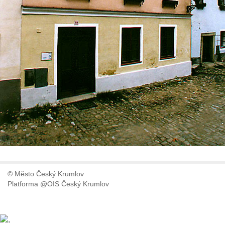
© Město Český Krumlov
Platforma @OIS Český Krumlov