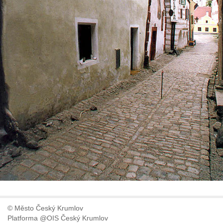
© Město Český Krumlov
Platforma @OIS Český Krumlov