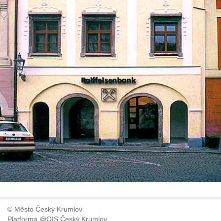
© Město Český Krumlov
Platforma @OIS Český Krumlov