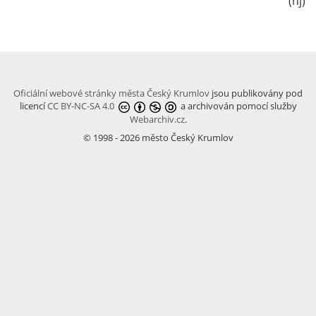
(hj)
Oficiální webové stránky města Český Krumlov
jsou publikovány pod
licencí
CC BY-NC-SA 4.0
a archivován pomocí služby
Webarchiv.cz
.
© 1998 - 2026 město Český Krumlov