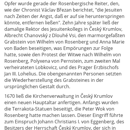
Opfer wurde gerade der Rosenbergische Reiter, den,
wie der Chronist Václav Březan berichtet, "die Jesuiten
nach Zeiten der Angst, daß er auf sie herunterspringen
könnte, entfernen ließen". Zehn Jahre später ließ der
damalige Rektor des Jesuitenkollegs in Český Krumlov,
Albrecht Chanovský z Dlouhé Vsi, den marmorgefaßten
Grabstein von Wilhelm von Rosenberg und Anna Marie
von Baden beseitigen, was Empörungen zur Folge
hatte, sowie den Protest der Witwe nach Wilhelm von
Rosenberg, Polyxena von Pernstein, zum zweiten Mal
verheirateten Lobkovicz, und des Prager Erzbischofs
Jan III. Lohelius. Die obengenannten Personen setzten
die Wiederherstellung des Grabsteines in der
ursprünglichen Gestalt durch.
1670 ließ die Kirchenverwaltung in Český Krumlov
einen neuen Hauptaltar anfertigen. Anfangs wurden
die Terrakota-Statuen beseitigt, die Peter Wok von
Rosenberg hatte machen lassen. Dieser Eingriff führte
zum Einspruch Johann Christians I. von Eggenberg, des
Besitzers der Herrschaft Český Krumlov, der sich in