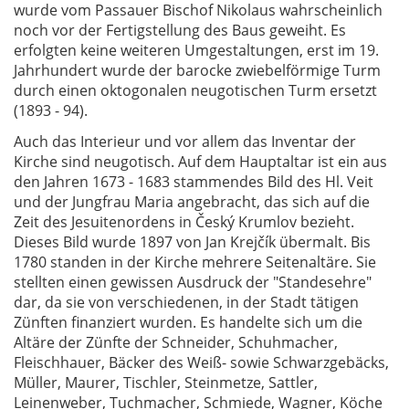
wurde vom Passauer Bischof Nikolaus wahrscheinlich
noch vor der Fertigstellung des Baus geweiht. Es
erfolgten keine weiteren Umgestaltungen, erst im 19.
Jahrhundert wurde der barocke zwiebelförmige Turm
durch einen oktogonalen neugotischen Turm ersetzt
(1893 - 94).
Auch das Interieur und vor allem das Inventar der
Kirche sind neugotisch. Auf dem Hauptaltar ist ein aus
den Jahren 1673 - 1683 stammendes Bild des Hl. Veit
und der Jungfrau Maria angebracht, das sich auf die
Zeit des Jesuitenordens in Český Krumlov bezieht.
Dieses Bild wurde 1897 von Jan Krejčík übermalt. Bis
1780 standen in der Kirche mehrere Seitenaltäre. Sie
stellten einen gewissen Ausdruck der "Standesehre"
dar, da sie von verschiedenen, in der Stadt tätigen
Zünften finanziert wurden. Es handelte sich um die
Altäre der Zünfte der Schneider, Schuhmacher,
Fleischhauer, Bäcker des Weiß- sowie Schwarzgebäcks,
Müller, Maurer, Tischler, Steinmetze, Sattler,
Leinenweber, Tuchmacher, Schmiede, Wagner, Köche