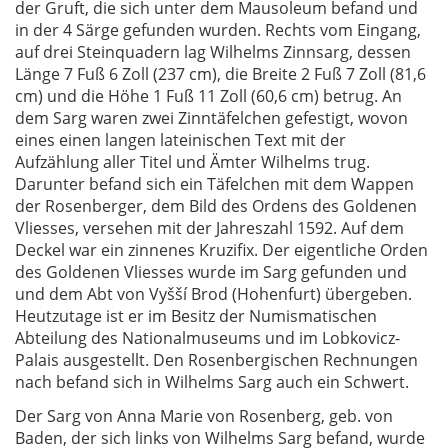
der Gruft, die sich unter dem Mausoleum befand und
in der 4 Särge gefunden wurden. Rechts vom Eingang,
auf drei Steinquadern lag Wilhelms Zinnsarg, dessen
Länge 7 Fuß 6 Zoll (237 cm), die Breite 2 Fuß 7 Zoll (81,6
cm) und die Höhe 1 Fuß 11 Zoll (60,6 cm) betrug. An
dem Sarg waren zwei Zinntäfelchen gefestigt, wovon
eines einen langen lateinischen Text mit der
Aufzählung aller Titel und Ämter Wilhelms trug.
Darunter befand sich ein Täfelchen mit dem Wappen
der Rosenberger, dem Bild des Ordens des Goldenen
Vliesses, versehen mit der Jahreszahl 1592. Auf dem
Deckel war ein zinnenes Kruzifix. Der eigentliche Orden
des Goldenen Vliesses wurde im Sarg gefunden und
und dem Abt von Vyšší Brod (Hohenfurt) übergeben.
Heutzutage ist er im Besitz der Numismatischen
Abteilung des Nationalmuseums und im Lobkovicz-
Palais ausgestellt. Den Rosenbergischen Rechnungen
nach befand sich in Wilhelms Sarg auch ein Schwert.
Der Sarg von Anna Marie von Rosenberg, geb. von
Baden, der sich links von Wilhelms Sarg befand, wurde