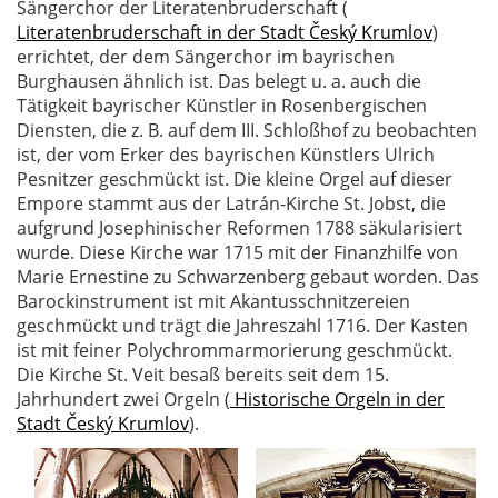
Sängerchor der Literatenbruderschaft (
Literatenbruderschaft in der Stadt Český Krumlov
)
errichtet, der dem Sängerchor im bayrischen
Burghausen ähnlich ist. Das belegt u. a. auch die
Tätigkeit bayrischer Künstler in Rosenbergischen
Diensten, die z. B. auf dem III. Schloßhof zu beobachten
ist, der vom Erker des bayrischen Künstlers Ulrich
Pesnitzer geschmückt ist. Die kleine Orgel auf dieser
Empore stammt aus der Latrán-Kirche St. Jobst, die
aufgrund Josephinischer Reformen 1788 säkularisiert
wurde. Diese Kirche war 1715 mit der Finanzhilfe von
Marie Ernestine zu Schwarzenberg gebaut worden. Das
Barockinstrument ist mit Akantusschnitzereien
geschmückt und trägt die Jahreszahl 1716. Der Kasten
ist mit feiner Polychrommarmorierung geschmückt.
Die Kirche St. Veit besaß bereits seit dem 15.
Jahrhundert zwei Orgeln (
Historische Orgeln in der
Stadt Český Krumlov
).