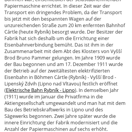
Papiermaschine errichtet. In dieser Zeit war der
Transport ein dringendes Problem, da der Transport
bis jetzt mit den bespannten Wagen auf der
unzureichenden Straße zum 20 km enfernten Bahnhof
Cártle (heute Rybník) besorgt wurde. Der Besitzer der
Fabrik hat sich deshalb um die Errichtung einer
Eisenbahnverbindung bemüht. Das ist ihm in der
Zusammenarbeit mit dem Abt des Klosters von Vyšší
Brod Bruno Pammer gelungen. Im Jahre 1909 wurde
der Bau begonnen und am 17. Dezember 1911 wurde
der Betrieb auf der zweitältesten elektrifizierten
Eisenbahn in Böhmen Cártle (Rybník) - Vyšší Brod -
Lipenský Zdvih (Lipno nad Vltavou) festlich eröffnet
(
Elektrische Bahn Rybník - Lipno
). In demselben Jahr
(1911) wurde im Januar die Privatfirma in die
Aktiengesellschaft umgewandelt und man hat mit dem
Bau des Betriebskraftwerks in Lipno und des
Sägewerks begonnen. Zwei Jahre später wurde die
innere Einrichtung der Fabrik modernisiert und die
Anzahl der Papiermaschinen auf sechs erhöht.