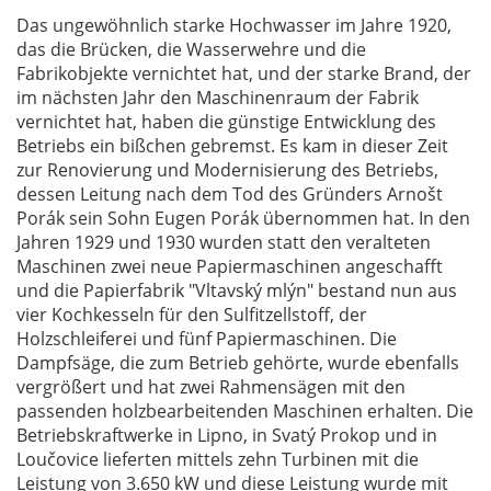
Das ungewöhnlich starke Hochwasser im Jahre 1920,
das die Brücken, die Wasserwehre und die
Fabrikobjekte vernichtet hat, und der starke Brand, der
im nächsten Jahr den Maschinenraum der Fabrik
vernichtet hat, haben die günstige Entwicklung des
Betriebs ein bißchen gebremst. Es kam in dieser Zeit
zur Renovierung und Modernisierung des Betriebs,
dessen Leitung nach dem Tod des Gründers Arnošt
Porák sein Sohn Eugen Porák übernommen hat. In den
Jahren 1929 und 1930 wurden statt den veralteten
Maschinen zwei neue Papiermaschinen angeschafft
und die Papierfabrik "Vltavský mlýn" bestand nun aus
vier Kochkesseln für den Sulfitzellstoff, der
Holzschleiferei und fünf Papiermaschinen. Die
Dampfsäge, die zum Betrieb gehörte, wurde ebenfalls
vergrößert und hat zwei Rahmensägen mit den
passenden holzbearbeitenden Maschinen erhalten. Die
Betriebskraftwerke in Lipno, in Svatý Prokop und in
Loučovice lieferten mittels zehn Turbinen mit die
Leistung von 3.650 kW und diese Leistung wurde mit