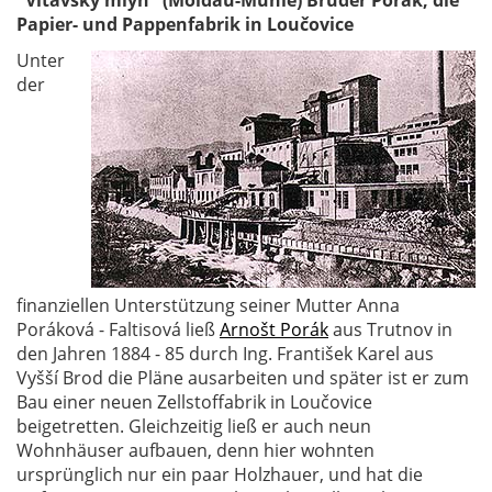
"Vltavský mlýn" (Moldau-Mühle) Brüder Porák, die
Papier- und Pappenfabrik in Loučovice
Unter
der
finanziellen Unterstützung seiner Mutter Anna
Poráková - Faltisová ließ
Arnošt Porák
aus Trutnov in
den Jahren 1884 - 85 durch Ing. František Karel aus
Vyšší Brod die Pläne ausarbeiten und später ist er zum
Bau einer neuen Zellstoffabrik in Loučovice
beigetretten. Gleichzeitig ließ er auch neun
Wohnhäuser aufbauen, denn hier wohnten
ursprünglich nur ein paar Holzhauer, und hat die