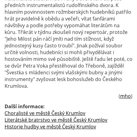
předních instrumentalistů rudolfinského dvora. K
hlavním povinnostem rožmberských hudebníků patřilo
hrát pravidelně k obědu a večeři, vítat fanfárami
návštěvy a podle potřeby vypomáhat literátům na
kůru. Třikrát v týdnu zkoušeli nový repertoár, protože
"Jeho Milost pán ráčí jmíti nad tím stížnost, když
jednostejný kusy často troubí". Jinak požíval soubor
určité volnosti, hudebníci si mohli přivydělávat i
hostováním mimo své působiště. Ještě řadu let poté, co
se dvůr Petra Voka přestěhoval do Třeboně, zajížděl
"Švestka s mládenci svými vlašskými bubny a jinými
instrumenty" zvyšovat lesk bohoslužeb do Českého
Krumlova.
(
mho
)
Další informace:
Choralisté ve městě Český Krumlov
Literátské bratrstvo ve městě Český Krumlov
Historie hudby ve městě Český Krumlov