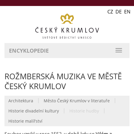
CZ DE EN
ENCYKLOPEDIE
přepn
naviga
ROŽMBERSKÁ MUZIKA VE MĚSTĚ
ČESKÝ KRUMLOV
|
|
Architektura
Město Český Krumlov v literatuře
|
|
Historie divadelní kultury
Historie hudby
Historie malířství