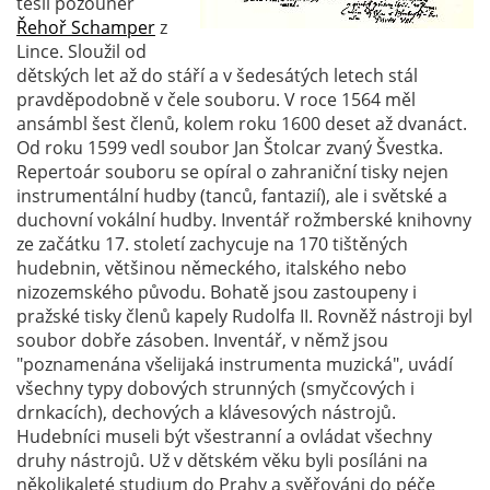
těšil pozounér
Řehoř Schamper
z
Lince. Sloužil od
dětských let až do stáří a v šedesátých letech stál
pravděpodobně v čele souboru. V roce 1564 měl
ansámbl šest členů, kolem roku 1600 deset až dvanáct.
Od roku 1599 vedl soubor Jan Štolcar zvaný Švestka.
Repertoár souboru se opíral o zahraniční tisky nejen
instrumentální hudby (tanců, fantazií), ale i světské a
duchovní vokální hudby. Inventář rožmberské knihovny
ze začátku 17. století zachycuje na 170 tištěných
hudebnin, většinou německého, italského nebo
nizozemského původu. Bohatě jsou zastoupeny i
pražské tisky členů kapely Rudolfa II. Rovněž nástroji byl
soubor dobře zásoben. Inventář, v němž jsou
"poznamenána všelijaká instrumenta muzická", uvádí
všechny typy dobových strunných (smyčcových i
drnkacích), dechových a klávesových nástrojů.
Hudebníci museli být všestranní a ovládat všechny
druhy nástrojů. Už v dětském věku byli posíláni na
několikaleté studium do Prahy a svěřováni do péče