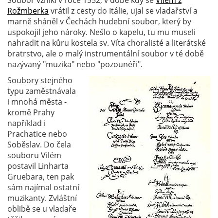
Soubor vznikl v roce 1552, v době kdy se
Vilém z
Rožmberka
vrátil z cesty do Itálie, ujal se vladařství a
marně sháněl v Čechách hudební soubor, který by
uspokojil jeho nároky. Nešlo o kapelu, tu mu museli
nahradit na kůru kostela sv. Víta choralisté a literátské
bratrstvo, ale o malý instrumentální soubor v té době
nazývaný "muzika" nebo "pozounéři".
Soubory stejného
typu zaměstnávala
i mnohá města -
kromě Prahy
například i
Prachatice nebo
Soběslav. Do čela
souboru Vilém
postavil Linharta
Gruebara, ten pak
sám najímal ostatní
muzikanty. Zvláštní
oblibě se u vladaře